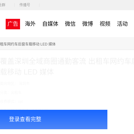
社群
传播号
广告
海外
自媒体
微信
微博
视频
活动
租车网约车后窗车载移动 LED 媒体
覆盖深圳全域商圈通勤客流 出租车网约车
载移动 LED 媒体
面向地区： 深圳市
分类：出租车
收费模式：cpt
广告投放注意事项：1个月起投
登录查看完整
￥300000.00
价格：