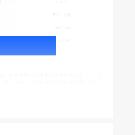
积
0.17m²
式
图片 视频
1080*1680
次
120次/天
户外广告 北京社区道闸广告 北京小区道闸广告投放价格
￥1100.00
度高，在夜晚跟白天都有极佳的显示效果，广告展
了技术升级，可以探测到后车观看广告的实际人
户外广告 天津社区道闸广告 天津小区道闸广告投放价格
￥1100.00