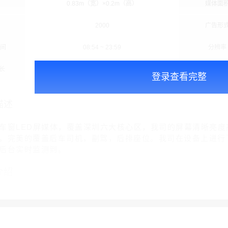
0.83m（宽）×0.2m（高）
媒体面
2000
广告形
时间
08:54 ~ 23:59
分辨率
长
15秒/次
播放频
登录查看完整
描述
车窗LED屏媒体，覆盖深圳六大核心区，我司的屏幕清晰亮
，完美的覆盖后车司机，副驾，后排座位。我司在设备上进行
后台实时监测到。
介绍