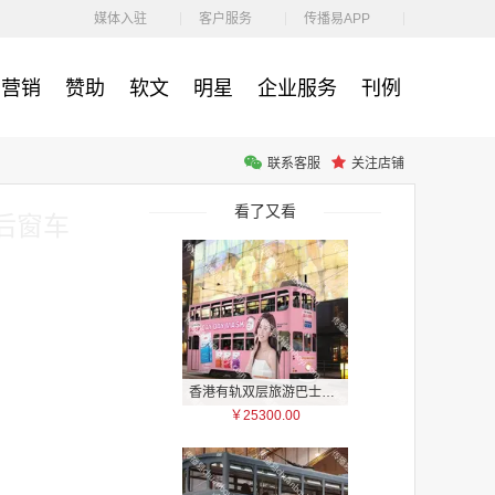
￥1100.00
媒体入驻
客户服务
传播易APP
营销
赞助
软文
明星
企业服务
刊例
联系客服
关注店铺
户外广告 河北社区道闸广告 河北小区道闸广告投放价格
￥1100.00
看了又看
后窗车
香港有轨双层旅游巴士车身广告
￥25300.00