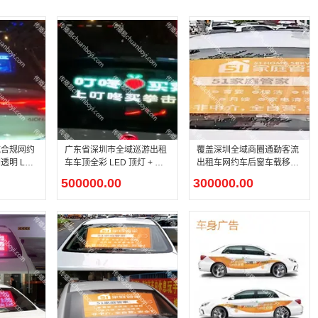
域合规网约
广东省深圳市全域巡游出租
覆盖深圳全域商圈通勤客流
明 LED
车车顶全彩 LED 顶灯 + 后
出租车网约车后窗车载移动
窗透明 LED 广告媒体屏点
LED 媒体
500000.00
300000.00
位