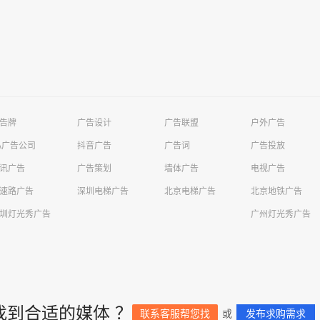
告牌
广告设计
广告联盟
户外广告
A广告公司
抖音广告
广告词
广告投放
讯广告
广告策划
墙体广告
电视广告
速路广告
深圳电梯广告
北京电梯广告
北京地铁广告
圳灯光秀广告
广州灯光秀广告
找到合适的媒体 ？
联系客服帮您找
或
发布求购需求