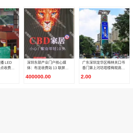
 LED
深圳东部产业门户核心媒
广东深圳龙华区梅林关口书
终点收费广
体：布龙收费站 13 联屏同
香门第上河坊塔楼梅观高速
地标大屏
步轮播沉浸式高速 LED 宣
起点户外 LED 媒体屏点位
400000.00
2.00
传屏
详情