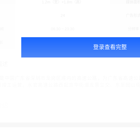
1.2m（宽）×1.8m（高）
媒体面
24
广告形
时间
06:30 ~ 23:30
分辨率
长
10秒/次
播放频
登录查看完整
描述
是中国广东省深圳市龙岗区境内的高速公路，为广东省高速公路
30日竣工运营。水官高速公路西起吉华街道龙景立交、东至园山街
介绍