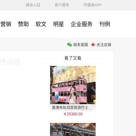
￥1100.00
媒体入驻
客户服务
传播易APP
营销
赞助
软文
明星
企业服务
刊例
联系客服
关注店铺
户外广告 河北社区道闸广告 河北小区道闸广告投放价格
￥1100.00
看了又看
速终点收
香港有轨双层旅游巴士车身广告
￥25300.00