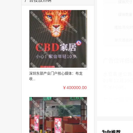
媒体尺寸
媒体数量
播放/亮化
单次播放时
广告位详细
深圳东部产业门户核心媒体：布龙
水官高速公路
收...
01年12月
千米/小时。
￥400000.00
广告位案例
为你推荐