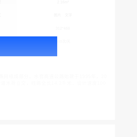
积
2.16m²
式
图片 文字
312*468
次
360次/天
户外广告 北京社区道闸广告 北京小区道闸广告投放价格
￥1100.00
网组成部分。水官高速公路始建于1995年，20
道水荷立交，线路全长14.2千米，设计速度100
户外广告 天津社区道闸广告 天津小区道闸广告投放价格
￥1100.00