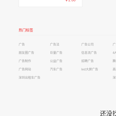
￥2.00
热门标签
广告
广告法
广告公司
广
朋友圈广告
巨量广告
信息流广告
4
深圳是明亮电子科技有限公司需求
影视娱乐广告
广告制作
公益广告
招聘广告
腾
广告网站
汽车广告
led大屏广告
高
河源美年大健康管理公司华达健康体检中心需求
高铁站广告
深圳出租车广告
深
成都极简科技有限公司需求
移动广告
四川卓越云帆信息技术有限公司需求
财经投资广告
荣先文化传媒有限公司需求
商超广告
上海同济工程咨询有限公司需求
电梯广告
还没