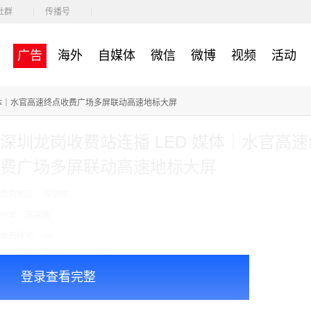
社群
传播号
广告
海外
自媒体
微信
微博
视频
活动
媒体｜水官高速终点收费广场多屏联动高速地标大屏
深圳龙岗收费站连播 LED 媒体｜水官高
费广场多屏联动高速地标大屏
面向地区： 深圳市
分类：高速路
收费模式：cpt
广告投放注意事项：1个月起投
登录查看完整
￥400000.00
价格：