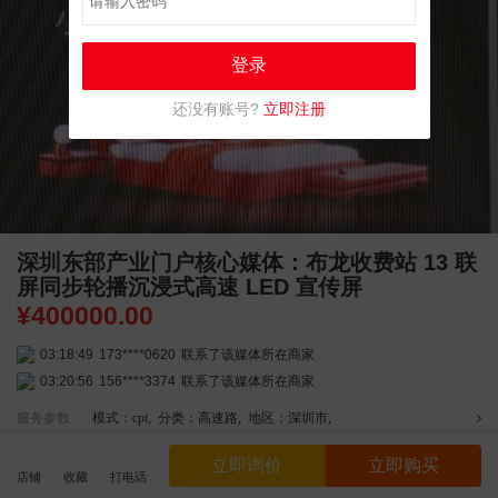
登录
还没有账号?
立即注册
深圳东部产业门户核心媒体：布龙收费站 13 联
屏同步轮播沉浸式高速 LED 宣传屏
¥
400000.00
03:18:49
173****0620
联系了该媒体所在商家
03:20:56
156****3374
联系了该媒体所在商家
03:42:33
158****0746
联系了该媒体所在商家
服务参数
模式：cpt
,
分类：高速路
,
地区：深圳市
,
01:59:39
189****2617
联系了该媒体所在商家
12:40:20
177****7961
联系了该媒体所在商家
立即询价
立即购买
店铺
收藏
打电话
资金安全
商家实名
全程监管
04:12:36
181****8167
联系了该媒体所在商家