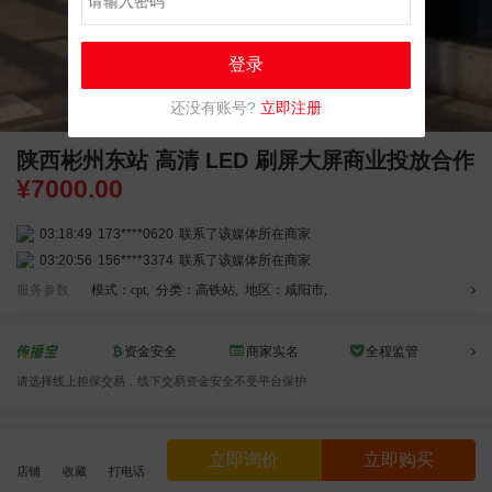
登录
还没有账号?
立即注册
陕西彬州东站 高清 LED 刷屏大屏商业投放合作
¥
7000.00
03:18:49
173****0620
联系了该媒体所在商家
03:20:56
156****3374
联系了该媒体所在商家
03:42:33
158****0746
联系了该媒体所在商家
服务参数
模式：cpt
,
分类：高铁站
,
地区：咸阳市
,
01:59:39
189****2617
联系了该媒体所在商家
12:40:20
177****7961
联系了该媒体所在商家
资金安全
商家实名
全程监管
04:12:36
181****8167
联系了该媒体所在商家
请选择线上担保交易，线下交易资金安全不受平台保护
04:16:44
181****0078
联系了该媒体所在商家
01:50:54
192****2334
联系了该媒体所在商家
效果截图
03:40:56
157****6971
联系了该媒体所在商家
立即询价
立即购买
10:08:47
155****5272
联系了该媒体所在商家
店铺
收藏
打电话