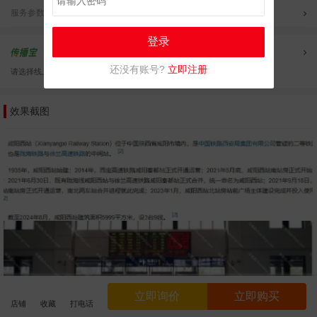
03:27:46
181****7631
联系了该媒体所在商家
服务参数
模式：cpt
,
分类：高铁站
,
地区：咸阳市
,
03:18:49
173****0620
联系了该媒体所在商家
登录
03:20:56
156****3374
联系了该媒体所在商家
资金安全
商家实名
全程监管
03:42:33
158****0746
联系了该媒体所在商家
还没有账号?
立即注册
请选择线上担保交易，线下交易资金安全不受平台保护
01:59:39
189****2617
联系了该媒体所在商家
12:40:20
177****7961
联系了该媒体所在商家
效果截图
04:12:36
181****8167
联系了该媒体所在商家
03:23:40
136****6152
联系了该媒体所在商家
04:16:44
181****0078
联系了该媒体所在商家
01:50:54
192****2334
联系了该媒体所在商家
03:40:56
157****6971
联系了该媒体所在商家
10:08:47
155****5272
联系了该媒体所在商家
02:32:27
176****3456
联系了该媒体所在商家
04:09:07
182****6963
联系了该媒体所在商家
11:44:28
130****3379
联系了该媒体所在商家
10:20:09
132****6658
联系了该媒体所在商家
10:41:47
139****8472
联系了该媒体所在商家
立即询价
立即购买
02:28:16
183****1249
联系了该媒体所在商家
店铺
收藏
打电话