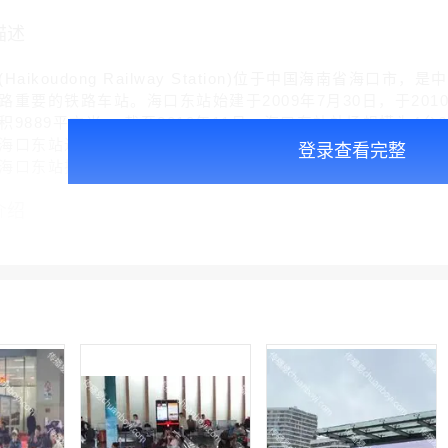
描述
ikoudong Railway Station)位于中国海南省海
重要的铁路车站。海口东站始建于2009年7月30日，于2010
9889平方米。 截至2010年11月，海口东站站场规模为4台
海口东站进行扩建，扩建面积10760㎡。2026年6月1日，
登录查看完整
海口东站扩建项目规划公示启事》。
介绍