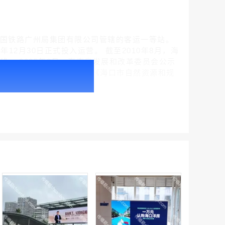
口市，是中国铁路广州局集团有限公司管辖的客运一等站。
年12月30日正式投入运营。 截至2010年8月，海
6线。 2025年2月，海南省发展和改革委员会公示
户外广告 北京社区道闸广告 北京小区道闸广告投放价格
海口市自然资源和规划局发布《海口市自然资源和规
￥1100.00
户外广告 天津社区道闸广告 天津小区道闸广告投放价格
￥1100.00