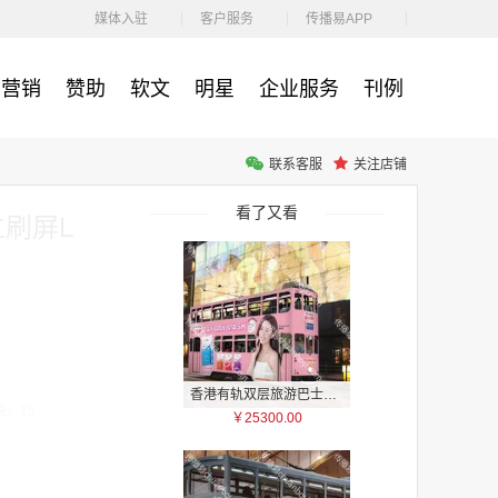
￥1100.00
媒体入驻
客户服务
传播易APP
营销
赞助
软文
明星
企业服务
刊例
联系客服
关注店铺
户外广告 河北社区道闸广告 河北小区道闸广告投放价格
￥1100.00
看了又看
立刷屏L
香港有轨双层旅游巴士车身广告
块：15
￥25300.00