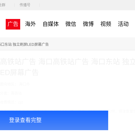
社群
传播号
广告
海外
自媒体
微信
微博
视频
活动
海口东站 独立刷屏LED屏幕广告
高铁站广告 海口高铁站广告 海口东站 独
ED屏幕广告
面向地区： 海口市
分类：高铁站
收费模式：cpt
广告投放注意事项：媒体尺寸：2.97*1.34，播出频次：15秒195次/天/块，媒体数量
登录查看完整
￥8000.00
价格：