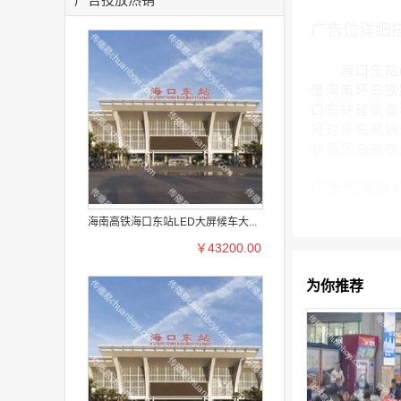
广告位详细
海口东站(Ha
是海南环岛铁路
口东站建筑面积
将对环岛高铁
划局环岛高铁
广告位案例
海南高铁海口东站LED大屏候车大...
￥43200.00
为你推荐