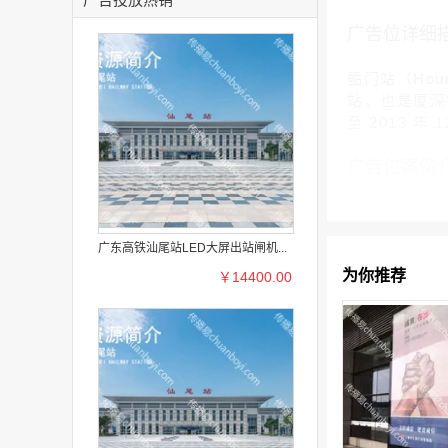
广告位详细
鲘门站（Hou
站，也是厦深铁
至 2013 
广告位案例
广东高铁汕尾站LED大屏出站闸机...
为你推荐
￥14400.00