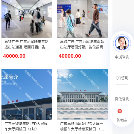
￥27600.00
高铁广告 广东汕尾陆丰东站
高铁广告 广东汕尾陆丰南站
进出站通道·墙面灯箱广告位
出站厅墙面灯箱广告位招商
招商
澳门有轨双层旅游巴士车身广告
40000.00
40000.00
电话咨询
￥27700.00
QQ咨询
微信咨询
0
购物车
广东高铁陆丰站LED大屏候
广东高铁汕尾站LED大屏一
车大厅闸机口（1块）
楼候车大厅检票安检口 （1