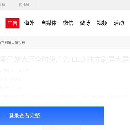
社群
传播号
广告
海外
自媒体
微信
微博
视频
活动
 独立刷屏大屏投放
鲘门站大厅全时段广告 LED 独立刷屏大
面向地区： 汕尾市
分类：高铁站
收费模式：cpt
广告投放注意事项：媒体尺寸：2.90*1.08,播出频次：15秒195次/天/ ,块媒体数量块
￥7000.00
价格：
登录查看完整