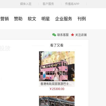
￥1100.00
媒体入驻
客户服务
传播易APP
营销
赞助
软文
明星
企业服务
刊例
联系客服
关注店铺
户外广告 河北社区道闸广告 河北小区道闸广告投放价格
￥1100.00
看了又看
屏投放
：2
香港有轨双层旅游巴士车身广告
￥25300.00