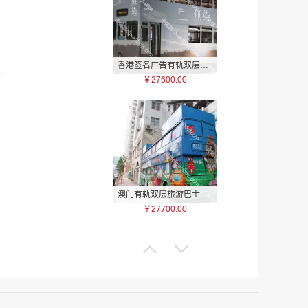
家
香港签名广告有轨双层巴士车身广告
￥27600.00
家
家
家
家
家
家
家
澳门有轨双层旅游巴士车身广告
家
￥27700.00
家
家
家
家
家
家