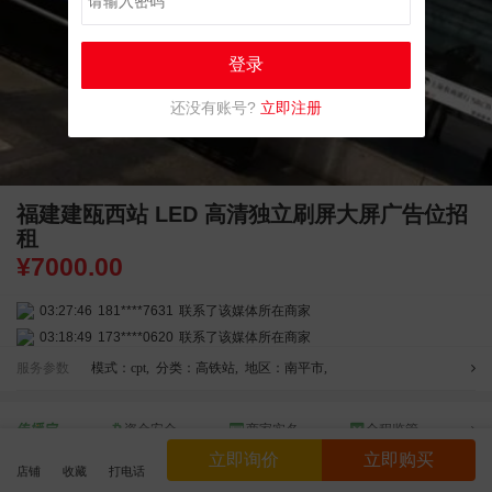
登录
还没有账号?
立即注册
福建建瓯西站 LED 高清独立刷屏大屏广告位招
租
¥
7000.00
03:27:46
181****7631
联系了该媒体所在商家
03:18:49
173****0620
联系了该媒体所在商家
03:20:56
156****3374
联系了该媒体所在商家
服务参数
模式：cpt
,
分类：高铁站
,
地区：南平市
,
03:42:33
158****0746
联系了该媒体所在商家
01:59:39
189****2617
联系了该媒体所在商家
资金安全
商家实名
全程监管
12:40:20
177****7961
联系了该媒体所在商家
立即询价
立即购买
请选择线上担保交易，线下交易资金安全不受平台保护
04:12:36
181****8167
联系了该媒体所在商家
店铺
收藏
打电话