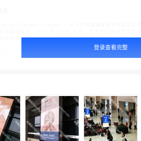
描述
npingxi Railway Station），位于中国福建省南
铁路途经站。2018 年 12 月 29 日，延平西站随南龙铁
场规模 2 台 5 线，设计最高聚集人数 800 人次。
登录查看完整
介绍