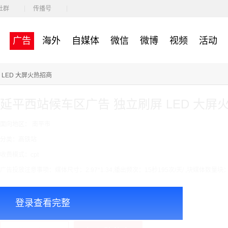
社群
传播号
广告
海外
自媒体
微信
微博
视频
活动
LED 大屏火热招商
延平西站候车区广告 独立刷屏 LED 大屏
面向地区： 南平市
分类：高铁站
收费模式：cpt
广告投放注意事项：媒体尺寸：2.97*1.34,播出频次：15秒195次/天/ ,块媒体数量块
￥7000.00
价格：
登录查看完整