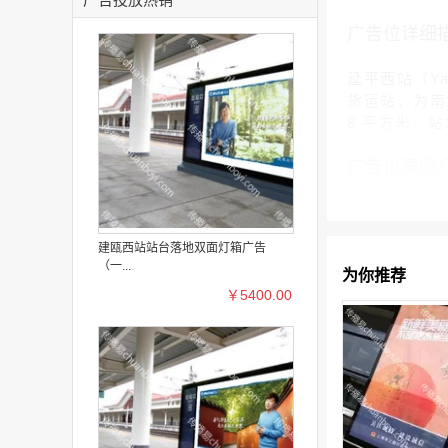
广告位详细
延平西站（Ya
货运站，为南龙
8 平方米，站
广告位案例
建瓯西站站台落地双面灯箱广告
（一...
为你推荐
￥5400.00