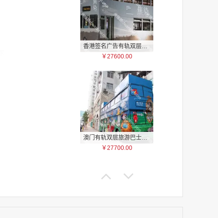
家
香港签名广告有轨双层巴士车身广告
家
￥27600.00
家
家
家
家
家
家
家
澳门有轨双层旅游巴士车身广告
￥27700.00
家
家
家
家
家
家