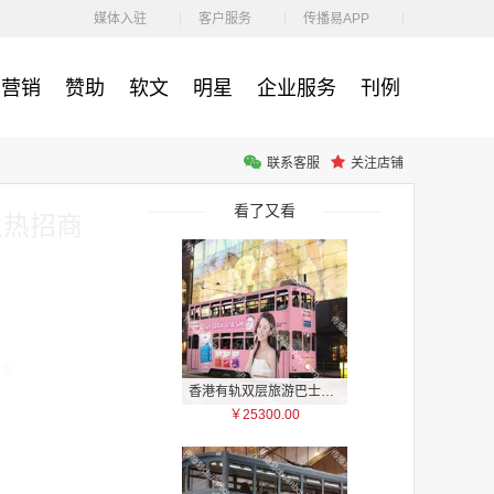
￥1100.00
媒体入驻
客户服务
传播易APP
营销
赞助
软文
明星
企业服务
刊例
联系客服
关注店铺
户外广告 河北社区道闸广告 河北小区道闸广告投放价格
￥1100.00
看了又看
火热招商
：6
香港有轨双层旅游巴士车身广告
￥25300.00