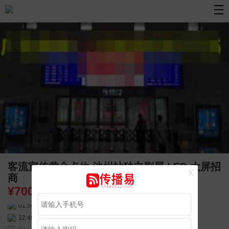
客流宣传黄金点位 池州站独立刷屏 LED 大屏招
X
商
¥
7000.00
01:59:39
189****2617
联系了该媒体所在商家
12:40:20
177****7961
联系了该媒体所在商家
04:12:36
181****8167
联系了该媒体所在商家