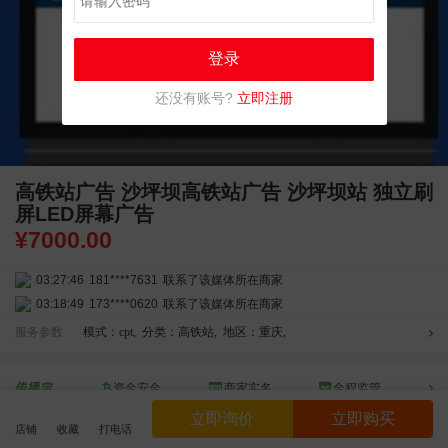
登录
还没有账号?
立即注册
高铁站广告 沙坪坝高铁站广告 沙坪坝站 独立刷
屏LED屏幕广告
¥
7000.00
03:27:46
181****7631
联系了该媒体所在商家
03:18:49
173****0620
联系了该媒体所在商家
03:20:56
156****3374
联系了该媒体所在商家
服务参数
模式：cpt
,
分类：高铁站
,
地区：重庆
,
03:42:33
158****0746
联系了该媒体所在商家
01:59:39
189****2617
联系了该媒体所在商家
资金安全
商家实名
全程监管
12:40:20
177****7961
联系了该媒体所在商家
请选择线上担保交易，线下交易资金安全不受平台保护
立即询价
立即购买
04:12:36
181****8167
联系了该媒体所在商家
店铺
收藏
打电话
04:16:44
181****0078
联系了该媒体所在商家