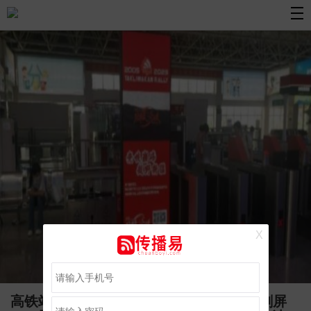
X
高铁站广告 新会高铁站广告 新会站 独立刷屏