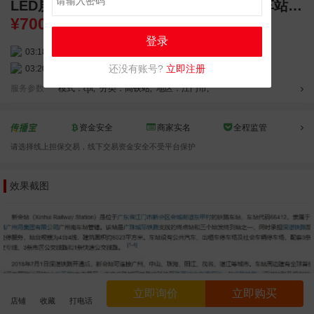
LED屏幕广告新会高铁站 LED 刷屏广告 车站独
立屏幕广告招商
¥
7000.00
登录
03:18:49
173****0620
联系了该媒体所在商家
03:20:56
156****3374
联系了该媒体所在商家
还没有账号?
立即注册
03:42:33
158****0746
联系了该媒体所在商家
服务参数
模式：cpt
,
分类：高铁站
,
地区：江门市
,
01:59:39
189****2617
联系了该媒体所在商家
12:40:20
177****7961
联系了该媒体所在商家
资金安全
商家实名
全程监管
04:12:36
181****8167
联系了该媒体所在商家
请选择线上担保交易，线下交易资金安全不受平台保护
04:16:44
181****0078
联系了该媒体所在商家
01:50:54
192****2334
联系了该媒体所在商家
03:40:56
157****6971
联系了该媒体所在商家
效果截图
10:08:47
155****5272
联系了该媒体所在商家
02:32:27
176****3456
联系了该媒体所在商家
04:09:07
182****6963
联系了该媒体所在商家
11:44:28
130****3379
联系了该媒体所在商家
08:36:41
191****0991
联系了该媒体所在商家
05:24:34
186****8762
联系了该媒体所在商家
立即询价
立即购买
店铺
收藏
打电话
06:11:20
166****9198
联系了该媒体所在商家