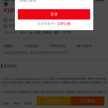
务
¥
10500.00
登录
03:27:46
181****7631
联系了该媒体所在商家
还没有账号?
立即注册
03:18:49
173****0620
联系了该媒体所在商家
03:20:56
156****3374
联系了该媒体所在商家
服务参数
模式：cpt
,
分类：高铁站
,
地区：江门市
,
03:42:33
158****0746
联系了该媒体所在商家
01:59:39
189****2617
联系了该媒体所在商家
资金安全
商家实名
全程监管
12:40:20
177****7961
联系了该媒体所在商家
请选择线上担保交易，线下交易资金安全不受平台保护
04:12:36
181****8167
联系了该媒体所在商家
04:16:44
181****0078
联系了该媒体所在商家
01:50:54
192****2334
联系了该媒体所在商家
效果截图
03:40:56
157****6971
联系了该媒体所在商家
10:08:47
155****5272
联系了该媒体所在商家
02:32:27
176****3456
联系了该媒体所在商家
04:09:07
182****6963
联系了该媒体所在商家
11:44:28
130****3379
联系了该媒体所在商家
08:36:41
191****0991
联系了该媒体所在商家
立即询价
立即购买
店铺
收藏
打电话
05:24:34
186****8762
联系了该媒体所在商家