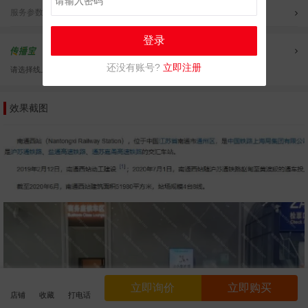
04:16:44
181****0078
联系了该媒体所在商家
服务参数
模式：cpt
,
分类：高铁站
,
地区：南通市
,
01:50:54
192****2334
联系了该媒体所在商家
登录
03:40:56
157****6971
联系了该媒体所在商家
资金安全
商家实名
全程监管
10:08:47
155****5272
联系了该媒体所在商家
还没有账号?
立即注册
请选择线上担保交易，线下交易资金安全不受平台保护
02:32:27
176****3456
联系了该媒体所在商家
04:09:07
182****6963
联系了该媒体所在商家
效果截图
11:44:28
130****3379
联系了该媒体所在商家
08:36:41
191****0991
联系了该媒体所在商家
05:24:34
186****8762
联系了该媒体所在商家
06:11:20
166****9198
联系了该媒体所在商家
05:17:23
182****1341
联系了该媒体所在商家
03:00:41
153****4020
联系了该媒体所在商家
05:19:34
150****6182
联系了该媒体所在商家
03:27:46
181****7631
联系了该媒体所在商家
03:18:49
173****0620
联系了该媒体所在商家
03:20:56
156****3374
联系了该媒体所在商家
03:42:33
158****0746
联系了该媒体所在商家
立即询价
立即购买
01:59:39
189****2617
联系了该媒体所在商家
店铺
收藏
打电话