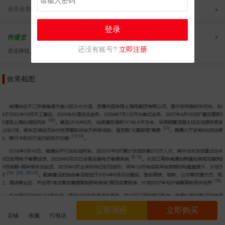
03:18:49
173****0620
联系了该媒体所在商家
服务参数
模式：cpt
,
分类：高铁站
,
地区：南通市
,
03:20:56
156****3374
联系了该媒体所在商家
登录
03:42:33
158****0746
联系了该媒体所在商家
资金安全
商家实名
全程监管
01:59:39
189****2617
联系了该媒体所在商家
还没有账号?
立即注册
请选择线上担保交易，线下交易资金安全不受平台保护
12:40:20
177****7961
联系了该媒体所在商家
04:12:36
181****8167
联系了该媒体所在商家
效果截图
04:16:44
181****0078
联系了该媒体所在商家
01:50:54
192****2334
联系了该媒体所在商家
03:40:56
157****6971
联系了该媒体所在商家
10:08:47
155****5272
联系了该媒体所在商家
02:32:27
176****3456
联系了该媒体所在商家
04:09:07
182****6963
联系了该媒体所在商家
11:44:28
130****3379
联系了该媒体所在商家
08:36:41
191****0991
联系了该媒体所在商家
05:24:34
186****8762
联系了该媒体所在商家
10:41:47
139****8472
联系了该媒体所在商家
02:28:16
183****1249
联系了该媒体所在商家
立即询价
立即购买
05:13:40
159****9700
联系了该媒体所在商家
店铺
收藏
打电话