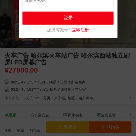
登录
还没有账号?
立即注册
火车广告 哈尔滨火车站广告 哈尔滨西站独立刷
屏LED屏幕广告
¥
27000.00
08:52:47
155****6115
联系了该媒体所在商家
03:27:46
181****7631
联系了该媒体所在商家
03:18:49
173****0620
联系了该媒体所在商家
服务参数
模式：cpt
,
分类：火车站
,
地区：哈尔滨市
,
03:20:56
156****3374
联系了该媒体所在商家
03:42:33
158****0746
联系了该媒体所在商家
资金安全
商家实名
全程监管
01:59:39
189****2617
联系了该媒体所在商家
请选择线上担保交易，线下交易资金安全不受平台保护
12:40:20
177****7961
联系了该媒体所在商家
立即询价
立即购买
店铺
收藏
打电话
04:12:36
181****8167
联系了该媒体所在商家