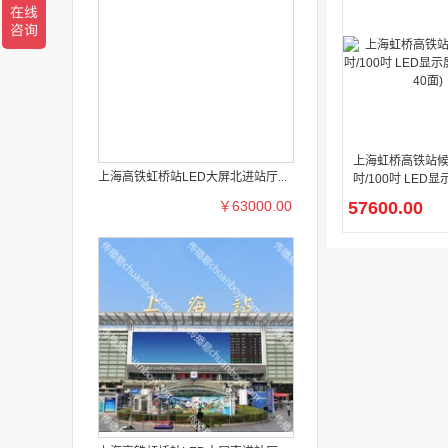
上海虹桥高铁站候
上海高铁虹桥站LED大屏北进站厅...
吋/100吋 LED显
0块/40面)
￥63000.00
57600.00