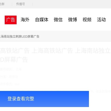
社群
传播号
广告
海外
自媒体
微信
微博
视频
活动
上海南站独立刷屏LED屏幕广告
高铁站广告 上海高铁站广告 上海南站独立
D屏幕广告
面向地区： 上海
分类：高铁站
收费模式：cpt
广告投放注意事项：媒体尺寸：2.36*1.5，播出频次：15秒195次/天/块，媒体数量块
登录查看完整
￥27000.00
价格：