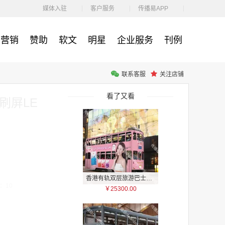
￥1100.00
媒体入驻
客户服务
传播易APP
营销
赞助
软文
明星
企业服务
刊例
￥1100.00
联系客服
关注店铺
户外广告 河北社区道闸广告 河北小区道闸广告投放价格
看了又看
刷屏LE
香港有轨双层旅游巴士车身广告
：10
￥25300.00