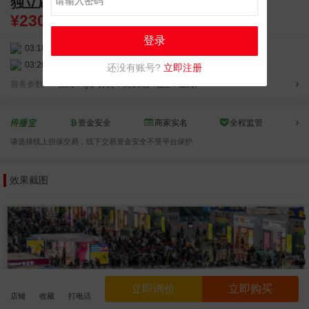
独立刷屏（竖屏）LED屏幕广告
¥
23000.00
登录
03:18:49
173****0620
联系了该媒体所在商家
03:20:56
156****3374
联系了该媒体所在商家
还没有账号?
立即注册
03:42:33
158****0746
联系了该媒体所在商家
服务参数
模式：cpt
,
分类：高铁站
,
地区：上海
,
01:59:39
189****2617
联系了该媒体所在商家
12:40:20
177****7961
联系了该媒体所在商家
资金安全
商家实名
全程监管
04:12:36
181****8167
联系了该媒体所在商家
请选择线上担保交易，线下交易资金安全不受平台保护
04:16:44
181****0078
联系了该媒体所在商家
01:50:54
192****2334
联系了该媒体所在商家
效果截图
03:40:56
157****6971
联系了该媒体所在商家
10:08:47
155****5272
联系了该媒体所在商家
02:32:27
176****3456
联系了该媒体所在商家
04:09:07
182****6963
联系了该媒体所在商家
11:44:28
130****3379
联系了该媒体所在商家
08:36:41
191****0991
联系了该媒体所在商家
05:24:34
186****8762
联系了该媒体所在商家
立即询价
立即购买
店铺
收藏
打电话
06:11:20
166****9198
联系了该媒体所在商家