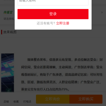
04:16:44
181****0078
联系了该媒体所在商家
01:50:54
192****2334
联系了该媒体所在商家
资金安全
商家实名
全程监管
登录
03:40:56
157****6971
联系了该媒体所在商家
请选择线上担保交易，线下交易资金安全不受平台保护
10:08:47
155****5272
联系了该媒体所在商家
还没有账号?
立即注册
02:32:27
176****3456
联系了该媒体所在商家
效果截图
04:09:07
182****6963
联系了该媒体所在商家
11:44:28
130****3379
联系了该媒体所在商家
08:36:41
191****0991
联系了该媒体所在商家
05:24:34
186****8762
联系了该媒体所在商家
06:11:20
166****9198
联系了该媒体所在商家
05:17:23
182****1341
联系了该媒体所在商家
03:00:41
153****4020
联系了该媒体所在商家
05:19:34
150****6182
联系了该媒体所在商家
11:11:44
181****7631
联系了该媒体所在商家
03:13:22
173****0620
联系了该媒体所在商家
03:20:56
156****3374
联系了该媒体所在商家
立即询价
立即购买
店铺
收藏
打电话