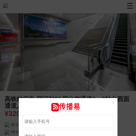
高铁站广告 丽江站F1层出发通道2、3站台西面
X
通道入口墙面灯箱广告
¥
32000.00
05:13:40
159****9700
联系了该媒体所在商家
08:52:47
155****6115
联系了该媒体所在商家