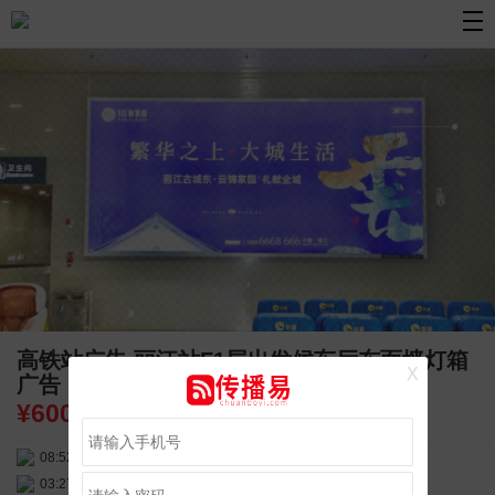
高铁站广告 丽江站F1层出发候车厅东面墙灯箱
X
广告
¥
60000.00
08:52:47
155****6115
联系了该媒体所在商家
03:27:46
181****7631
联系了该媒体所在商家