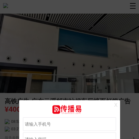
高铁广告 广东云浮郁南站候车厅墙面灯箱广告
X
¥
40000.00
08:52:47
155****6115
联系了该媒体所在商家
03:27:46
181****7631
联系了该媒体所在商家
03:18:49
173****0620
联系了该媒体所在商家
服务参数
模式：cpt
,
分类：高铁站
,
地区：云浮市
,