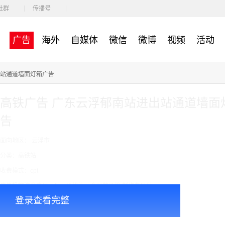
社群
传播号
广告
海外
自媒体
微信
微博
视频
活动
出站通道墙面灯箱广告
高铁广告 广东云浮郁南站进出站通道墙面
告
面向地区： 云浮市
分类：高铁站
收费模式：cpt
广告投放注意事项：以上价格为一个月的价格 制作费另付
登录查看完整
￥20000.00
价格：