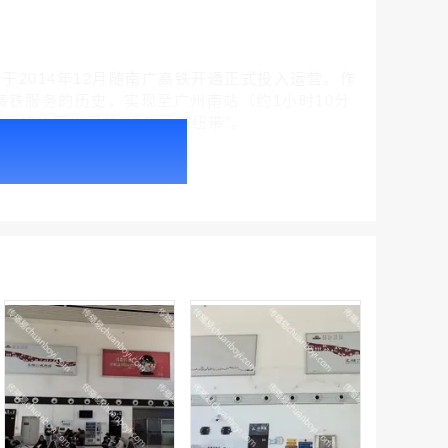
2014年12月随南广高铁开通正式投入运营。作
高铁服务的历史，实现至广州南站（约1小时10分
粤桂协同发展的“绿色经济纽带”。
腾讯新闻客户端闪屏广告_刊例价折扣3折
￥212.00
腾讯体育客户端闪屏广告_刊例价3折赛季（4月1日-8月8日）
￥212.00