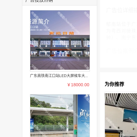
广告位详细
郁南站位于广
为粤西对接珠
钟）、南宁东
广告位案例
广东高铁南江口站LED大屏候车大...
为你推荐
￥18000.00