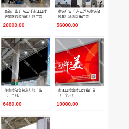
高铁广告 广东云浮南江口站
高铁广告 广东云浮东高铁站
进出站通道墙面灯箱广告
候车厅墙面灯箱广告
腾讯体育客户端闪屏广告_刊例价3折非赛季（8月9日-9月30日）
20000.00
56000.00
￥212.00
成都春熙路银石广场场地广告位
￥308000.00
郁南站站台包道灯箱广告
南江口站出站口灯箱广告
（一个月）
（一个月）
6480.00
10080.00
腾讯视频APP开屏广告_刊例价5折