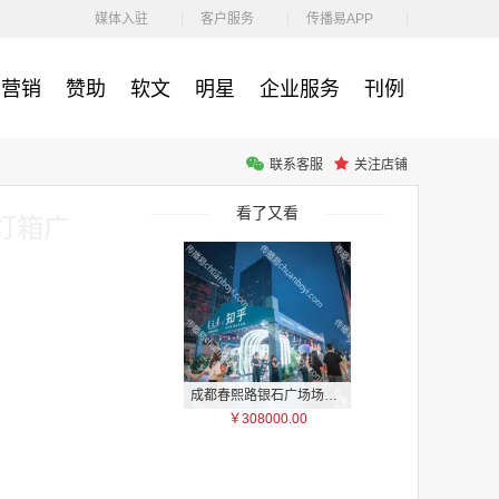
￥212.00
媒体入驻
客户服务
传播易APP
营销
赞助
软文
明星
企业服务
刊例
联系客服
关注店铺
腾讯体育客户端闪屏广告_刊例价3折非赛季（8月9日-9月30日）
￥212.00
看了又看
灯箱广
成都春熙路银石广场场地广告位
￥308000.00