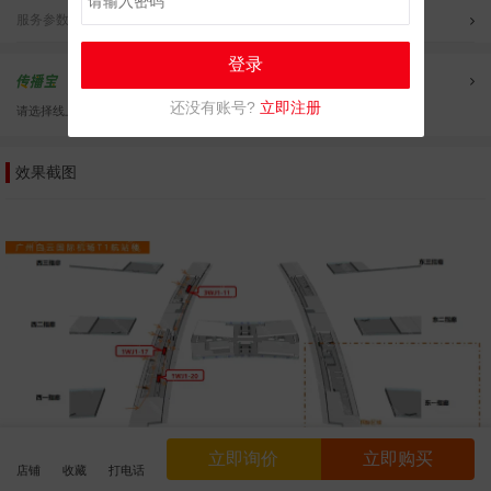
03:42:33
158****0746
联系了该媒体所在商家
服务参数
模式：cpt
,
分类：机场
,
地区：广州市
,
01:59:39
189****2617
联系了该媒体所在商家
12:40:20
177****7961
联系了该媒体所在商家
登录
04:12:36
181****8167
联系了该媒体所在商家
资金安全
商家实名
全程监管
04:16:44
181****0078
联系了该媒体所在商家
还没有账号?
立即注册
请选择线上担保交易，线下交易资金安全不受平台保护
01:50:54
192****2334
联系了该媒体所在商家
03:40:56
157****6971
联系了该媒体所在商家
效果截图
10:08:47
155****5272
联系了该媒体所在商家
02:32:27
176****3456
联系了该媒体所在商家
04:09:07
182****6963
联系了该媒体所在商家
11:44:28
130****3379
联系了该媒体所在商家
08:36:41
191****0991
联系了该媒体所在商家
05:24:34
186****8762
联系了该媒体所在商家
06:11:20
166****9198
联系了该媒体所在商家
05:17:23
182****1341
联系了该媒体所在商家
05:13:40
159****9700
联系了该媒体所在商家
08:52:47
155****6115
联系了该媒体所在商家
03:27:46
181****7631
联系了该媒体所在商家
立即询价
立即购买
店铺
收藏
打电话