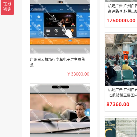
机场广告 广州白
高速路-机场段出
旁高立柱广告
1750000.00
广州白云机场行李车电子屏主页焦
点...
￥33600.00
机场广告 广州白
T1航站楼三层国
层国内中转、出
87360.00
达厅机场电视广