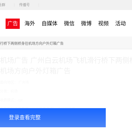
社群
传播号
广告
海外
自媒体
微信
微博
视频
活动
滑行桥下两侧桥身往机场方向户外灯箱广告
机场广告 广州白云机场飞机滑行桥下两侧
机场方向户外灯箱广告
面向地区： 广州市
分类：机场
收费模式：cpt
广告投放注意事项：以上价格会 是一个月的价格
登录查看完整
￥600000.00
价格：