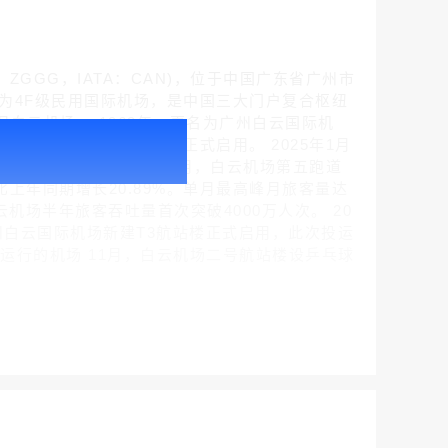
，ICAO：ZGGG，IATA：CAN)，位于中国广东省广州市
为4F级民用国际机场，是中国三大门户复合枢纽
的旧白云机场。 1963年，更名为广州白云国际机
腾讯新闻客户端闪屏广告_刊例价折扣3折
广州白云国际机场T2航站楼正式启用。 2025年1月
￥212.00
机场新建T3航站楼已正式启用，白云机场第五跑道
，比上年同期增长20.89%。单月最高峰月旅客量达
白云机场半年旅客吞吐量首次突破4000万人次。 20
广州白云国际机场新建T3航站楼正式启用，此次投运
道运行的机场 11月，白云机场二号航站楼设乒乓球
。
腾讯体育客户端闪屏广告_刊例价3折赛季（4月1日-8月8日）
￥212.00