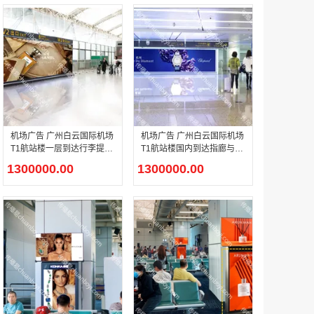
腾讯体育客户端闪屏广告_刊例价3折非赛季（8月9日-9月30日）
￥212.00
机场广告 广州白云国际机场
机场广告 广州白云国际机场
T1航站楼一层到达行李提取
T1航站楼国内到达指廊与连
大厅灯箱广告
接楼汇集口灯箱广告
1300000.00
1300000.00
成都春熙路银石广场场地广告位
￥308000.00
腾讯视频APP开屏广告_刊例价5折