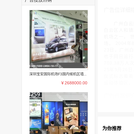
广告位详细
广州白云国际机场
白云区人和镇
机场之一， 
场。 2004
23日，广州
也于同日运行
703.38万
25年9月2
深圳宝安国际机场F3国内候机区墙...
仪式标志着着
运动体验区。
￥2688000.00
广告位案例
为你推荐