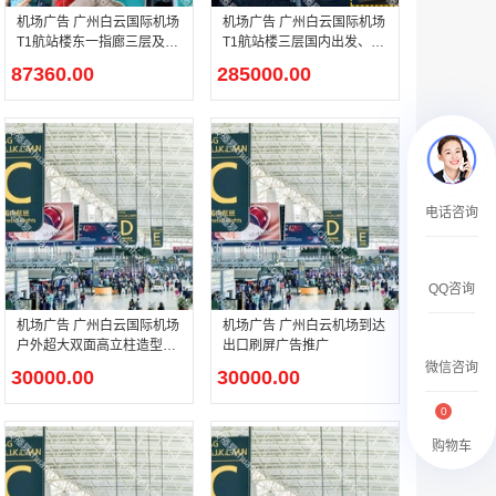
￥2359500.00
机场广告 广州白云国际机场
机场广告 广州白云国际机场
T1航站楼东一指廊三层及一
T1航站楼三层国内出发、一
层国际出发机场电视广告
层国内中转、出发及主楼到
87360.00
285000.00
达厅电子刷屏广告
腾讯新闻APP开屏广告_刊例价25折
电话咨询
￥1590000.00
QQ咨询
机场广告 广州白云国际机场
机场广告 广州白云机场到达
户外超大双面高立柱造型广
出口刷屏广告推广
告推广
微信咨询
30000.00
30000.00
0
购物车