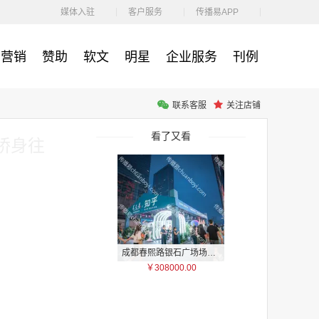
￥212.00
媒体入驻
客户服务
传播易APP
营销
赞助
软文
明星
企业服务
刊例
联系客服
关注店铺
腾讯体育客户端闪屏广告_刊例价3折非赛季（8月9日-9月30日）
￥212.00
看了又看
桥身往
成都春熙路银石广场场地广告位
￥308000.00