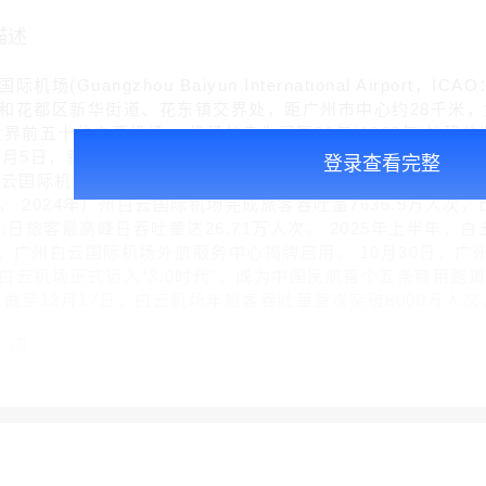
描述
(Guangzhou Baiyun International Airport
和花都区新华街道、花东镇交界处，距广州市中心约28千米，
世界前五十位主要机场。 机场前身为民国21年(1932年)始建
年8月5日，新广州白云国际机场正式启用。 2018年4月26日，
登录查看完整
白云国际机场第四跑道正式启用;10月30日起，广州白云国际
。 2024年广州白云国际机场完成旅客吞吐量7636.9万人次
人次;日旅客最高峰日吞吐量达26.71万人次。 2025年上半年，
6日，广州白云国际机场外航服务中心揭牌启用。 10月30日，
白云机场正式迈入“3.0时代”，成为中国民航首个五条商用跑
 截至12月17日，白云机场年旅客吞吐量首次突破8000万人次
介绍