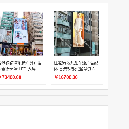
家
腾讯体育APP开屏广告_刊例价3折赛季（4月1日-8月8日）
家
￥1056000.00
家
家
家
家
家
腾讯体育APP开屏广告_刊例价3折非赛季（8月9日-9月30日）
香港铜锣湾地标户外广告
往返港岛九龙车流广告媒
￥686400.00
罗素街高清 LED 大屏宣
体 香港铜锣湾坚拿道 5
传媒体
号 LED 大屏
73400.00
￥16700.00
腾讯视频客户端闪屏广告
￥60.00