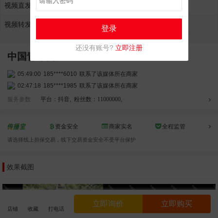
视频直发报价
¥20000.00元
加入购物车
视频转发报价
¥20000.00元
加入购物车
登录
还没有账号?
立即注册
中国青年网
05:49:00
185****6010
联系了该媒体所在商家
02:47:18
185****1985
联系了该媒体所在商家
02:16:20
173****0934
联系了该媒体所在商家
服务参数
平台：抖音
,
粉丝数：11000000
,
12:23:46
182****7117
联系了该媒体所在商家
11:18:36
131****1751
联系了该媒体所在商家
资金安全
商家实名
全程监管
11:36:30
185****9935
联系了该媒体所在商家
请选择线上担保交易，线下交易资金安全不受平台保护
05:48:23
137****4579
联系了该媒体所在商家
02:54:47
176****4552
联系了该媒体所在商家
效果截图
03:56:53
180****0947
联系了该媒体所在商家
04:49:31
151****0520
联系了该媒体所在商家
12:47:27
151****7936
联系了该媒体所在商家
04:06:21
199****8187
联系了该媒体所在商家
立即询价
立即购买
店铺
收藏
打电话
02:30:57
195****5584
联系了该媒体所在商家