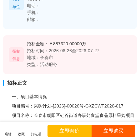
电话：
单位
手机：
邮箱：
招标金额：
￥887620.00000万
招标时间：
2026-06-26至2026-07-27
招标
地域：
长春市
信息
类型：
活动服务
招标正文
一、项目基本情况
项目编号：采购计划-[2026]-00026号-GXZCWT2026-017
项目名称：长春市朝阳区硅谷街道办事处食堂食品原料采购项目
预算金额(元)：887620
立即询价
立即购买
最高限价(元)：887620
店铺
收藏
打电话