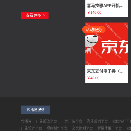
上海聚彩电子科技有限公司需求
否广告
喜马拉雅APP开机屏广告（静态图片 3秒/全屏/非全屏）
￥140.00
郑州创运科技有限公司需求
移动广告
查看更多
辽宁中恒信土地房地产资产评估有限公司需求
广告
活动服务
重庆松州文化传媒需求
广告
合肥零百域智能科技有限公司需求
电梯广告
浙江网经社信息科技有限公司需求
否广告
京东支付电子券（原价50元 98折）
武汉广告公司需求
电梯广告
￥48.00
字节引力（天津）科技有限公司需求
黄V认证广告
武汉市坤灵广告策划有限公司需求
商超广告
爱科技技术有限公司需求
否广告
传播易服务
深圳市天然计划科技有限公司需求
否广告
传播易
广告投放平台
户外广告平台
海外营销平台
微信推广平
广告设计平台
视频制作平台
文案策划平台
新媒体推广平台
微
锦州达富企业服务有限公司需求
生活消费广告