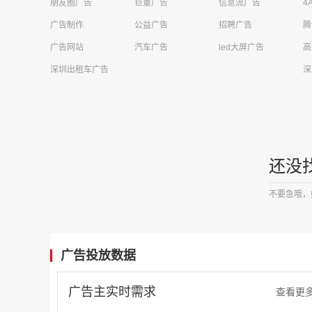
朋友圈广告
巨量广告
信息流广告
4
四川卓越云帆信息技术有限公司需求
财经投资广告
广告制作
公益广告
招聘广告
腾
荣先文化传媒有限公司需求
商超广告
广告网站
汽车广告
led大屏广告
高
深圳出租车广告
深
上海同济工程咨询有限公司需求
电梯广告
东莞市汇祯商贸有限公司需求
电梯广告
广西文梦传媒有限公司需求
客运站广告
江苏优梦传媒需求
商超广告
还没
苏州星辰致远广告传媒有限公司需求
电梯广告
不要急哦，
辽宁财贸学院需求
否广告
法库索菲亚云尚整装有限公司需求
电梯广告
广告投放数据
福州富盈彩科技有限公司需求
社区广告
广告主实时需求
查看更
中允科技（天津）有限公司需求
移动广告