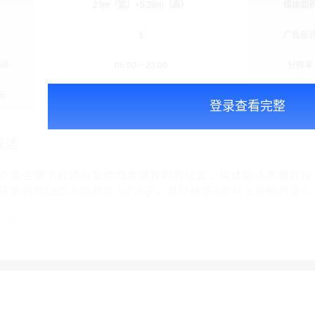
23m（宽）×5.28m（高）
媒体面
1
广告形
时间
06:00 ~ 23:00
分辨率
长
15秒/次
播放频
登录查看完整
描述
屏广告占据了机场的安检口关键有利的位置，媒体到达率相对较高
接触机场LED大屏频次为2.3次，其中接触3次以上接触的受众为
介绍