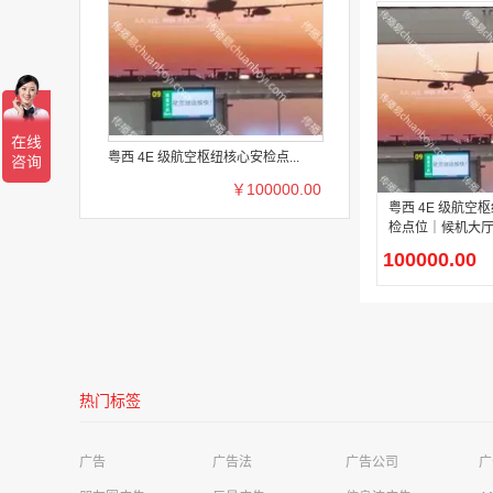
粤西 4E 级航空枢纽核心安检点...
￥100000.00
粤西 4E 级航空
检点位｜候机大厅 1
巨幅 LED 强制
100000.00
屏
热门标签
河源美年大健康管理公司华达健康体检中心需求
高铁站广告
广告
广告法
广告公司
广
成都极简科技有限公司需求
移动广告