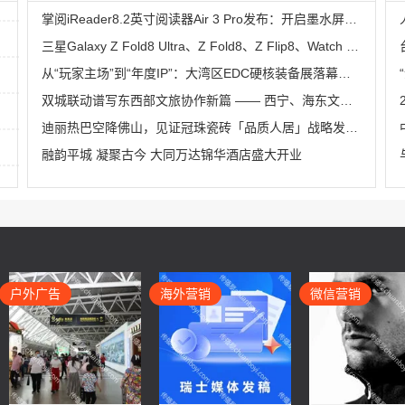
掌阅iReader8.2英寸阅读器Air 3 Pro发布：开启墨水屏阅读体验新高度
三星Galaxy Z Fold8 Ultra、Z Fold8、Z Flip8、Watch Ultra2与Watch9全球正式开售
从“玩家主场”到“年度IP”：大湾区EDC硬核装备展落幕即启程！
双城联动谱写东西部文旅协作新篇 —— 西宁、海东文旅农宣传推介活动惊艳亮相南京
迪丽热巴空降佛山，见证冠珠瓷砖「品质人居」战略发布会暨总部旗舰店开幕盛典
融韵平城 凝聚古今 大同万达锦华酒店盛大开业
户外广告
海外营销
微信营销