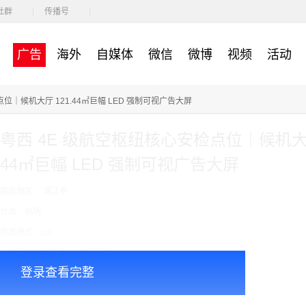
社群
传播号
广告
海外
自媒体
微信
微博
视频
活动
位｜候机大厅 121.44㎡巨幅 LED 强制可视广告大屏
粤西 4E 级航空枢纽核心安检点位｜候机大厅
44㎡巨幅 LED 强制可视广告大屏
面向地区： 湛江市
分类：机场
收费模式：cpt
广告投放注意事项：3个月起投
登录查看完整
￥100000.00
价格：