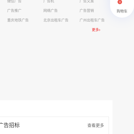
微信广告
广告机
广告文案
0
￥27600.00
广告推广
网络广告
广告营销
购物车
重庆地铁广告
北京出租车广告
广州出租车广告
更多
澳门有轨双层旅游巴士车身广告
￥27700.00
广告招标
查看更多