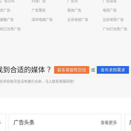
A广告公司
抖音广告
广告词
广告投放
讯广告
广告策划
墙体广告
电视广告
速路广告
深圳电梯广告
北京电梯广告
北京地铁广告
圳灯光秀广告
广州灯光秀广告
找到合适的媒体 ？
联系客服帮您找
或
发布求购需求
好多好账号还没有展示出来，马上联系客服获取！
广告头条
多
查看更多