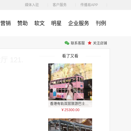
￥1100.00
媒体入驻
客户服务
传播易APP
营销
赞助
软文
明星
企业服务
刊例
联系客服
关注店铺
户外广告 河北社区道闸广告 河北小区道闸广告投放价格
￥1100.00
看了又看
 121.
香港有轨双层旅游巴士车身广告
￥25300.00