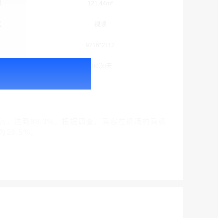
积
121.44m²
式
视频
9216*2112
次
180次/天
户外广告 北京社区道闸广告 北京小区道闸广告投放价格
￥1100.00
，达到88.3%。根据调查，乘客在机场的乘机
26.5%。
户外广告 天津社区道闸广告 天津小区道闸广告投放价格
￥1100.00