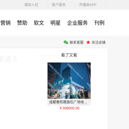
￥212.00
媒体入驻
客户服务
传播易APP
营销
赞助
软文
明星
企业服务
刊例
联系客服
关注店铺
腾讯体育客户端闪屏广告_刊例价3折非赛季（8月9日-9月30日）
￥212.00
看了又看
道 5
成都春熙路银石广场场地广告位
￥308000.00