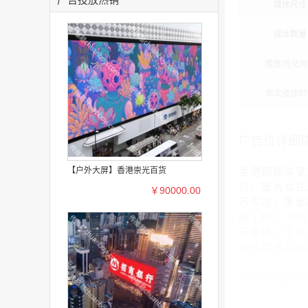
媒体尺寸
媒体数量
播放/亮化
单次播放时
广告位详细
【户外大屏】香港崇光百货
香港铜锣湾坚
位，是九龙往
￥90000.00
万车次，覆盖跨
向 LED，5
无遮挡，干道
长效宣传与短
广告位案例