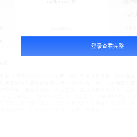
3.6(阔) x 9.6米 (高)
媒体面
1
广告形
时间
09:00-23:00
分辨率
长
1
播放频
登录查看完整
描述
拿道 5 号竖向户外 LED 大屏，地处坚拿道天桥旁，为红
返港岛通勤车流必经要道，步行可达时代广场、罗素街核心商圈
境游客、自驾商务客、本地白领、赛马人群多元受众。大屏尺寸 3.
00 米远距离可视，每日 9 时至 23 时全天 14 小时循环播
与天桥车流正面全覆盖，通勤拥堵时段广告停留效果更佳。适
期活动造势，可灵活选择单日、月度、年度投放，配套全套广
介绍