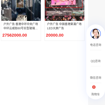
￥2359500.00
户外广告 香港中环中央广场
户外广告 中国香港葵涌广场
中环云咸街60号巨型玻璃贴
LED大屏广告
&环形顶灯广告
27562000.00
20000.00
腾讯新闻APP开屏广告_刊例价25折
电话咨询
￥1590000.00
QQ咨询
微信咨询
0
购物车