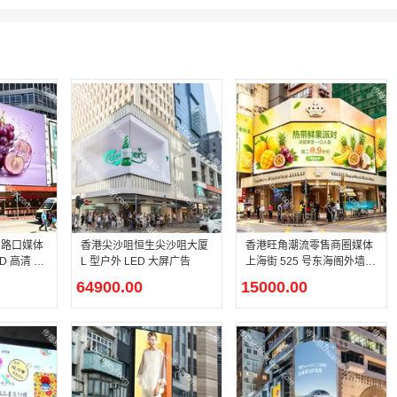
字路口媒体
香港尖沙咀恒生尖沙咀大厦
香港旺角潮流零售商圈媒体
 高清 LE
L 型户外 LED 大屏广告
上海街 525 号东海阁外墙 L
ED 大屏广告
64900.00
15000.00