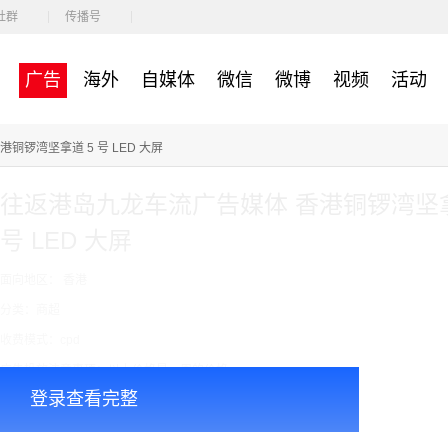
社群
传播号
广告
海外
自媒体
微信
微博
视频
活动
铜锣湾坚拿道 5 号 LED 大屏
往返港岛九龙车流广告媒体 香港铜锣湾坚拿
号 LED 大屏
面向地区： 香港
分类：商超
收费模式：cpd
广告投放注意事项：以上价格是一周的价格
登录查看完整
￥16700.00
价格：