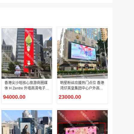
腾讯体育客户端闪屏广告_刊例价3折非赛季（8月9日-9月30日）
￥212.00
成都春熙路银石广场场地广告位
￥308000.00
香港尖沙咀核心旅游商圈媒
明星粉丝应援热门点位 香港
体 H Zentre 外墙高清电子屏
湾仔英皇集团中心户外高清
品牌宣传投放
巨幕
94000.00
23000.00
腾讯视频APP开屏广告_刊例价5折