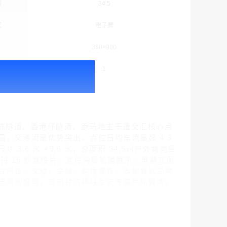
积
34.5
式
电子屏
360×900
次
1
腾讯新闻客户端闪屏广告_刊例价折扣3折
￥212.00
磡海底隧道、香港仔隧道、跑马地主干道交汇核心点
，交通流量优势突出。点位日均车流量超 4.3
6 米 ×9.6 米，总面积 34.5㎡户外高亮竖
放，支持 15 秒宣传片、宣传海报轮播展示。屏幕立面
腾讯体育客户端闪屏广告_刊例价3折赛季（4月1日-8月8日）
合汽车、文旅、金融、跨境零售、本地餐饮品牌
￥212.00
告落地服务，是铜锣湾稀缺车流专属户外媒体。