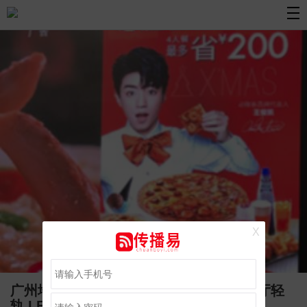
X
广州地铁流量枢纽｜体育西路双线换乘站厅轻
轨 LED 广告大屏