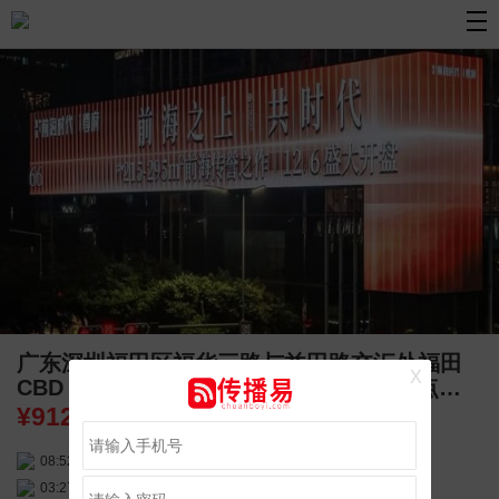
广东深圳福田区福华三路与益田路交汇处福田
X
CBD 纵横视窗地标建筑户外 LED 媒体屏点位
详情
¥
912000.00
08:52:47
155****6115
联系了该媒体所在商家
03:27:46
181****7631
联系了该媒体所在商家