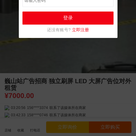
登录
还没有账号?
立即注册
巍山站广告招商 独立刷屏 LED 大屏广告位对外
租赁
¥
7000.00
03:20:56
156****3374
联系了该媒体所在商家
03:42:33
158****0746
联系了该媒体所在商家
01:59:39
189****2617
联系了该媒体所在商家
服务参数
模式：cpt
,
分类：火车站
,
地区：西双版纳自治州
,
立即询价
立即购买
12:40:20
177****7961
联系了该媒体所在商家
店铺
收藏
打电话