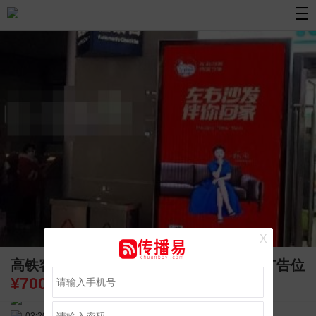
X
高铁客流宣传点位 阆中站独立刷屏 LED 广告位
¥
7000.00
03:18:49
173****0620
联系了该媒体所在商家
03:20:56
156****3374
联系了该媒体所在商家