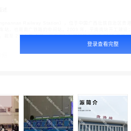
描述
ngnannan Railway Station），位于中国广西壮
站，也是南广铁路的中间站。2009 年，平南南站开工建设；20
截至 2014 年 4 月，平南南站站房建筑面积约 3000 平方米
登录查看完整
介绍