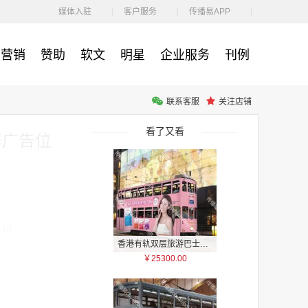
￥1100.00
媒体入驻
客户服务
传播易APP
营销
赞助
软文
明星
企业服务
刊例
联系客服
关注店铺
户外广告 河北社区道闸广告 河北小区道闸广告投放价格
￥1100.00
看了又看
屏广告位
10
香港有轨双层旅游巴士车身广告
￥25300.00