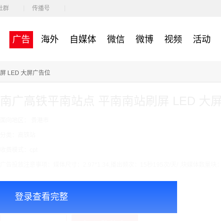
社群
传播号
广告
海外
自媒体
微信
微博
视频
活动
 LED 大屏广告位
南广高铁平南站点 平南南站刷屏 LED 大
面向地区： 贵港市
分类：高铁站
收费模式：cpt
广告投放注意事项：媒体尺寸：2.97*1.34,播出频次：15秒195次/天/ ,块媒体数量块：
￥7000.00
价格：
登录查看完整