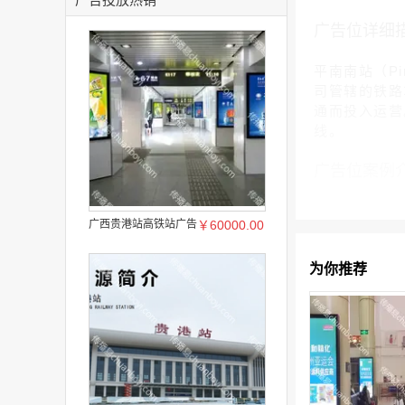
广告位详细
平南南站（Pi
司管辖的铁路车
通而投入运营。
线。
广告位案例
广西贵港站高铁站广告
￥60000.00
为你推荐