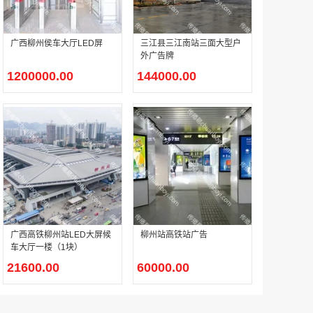
广西柳州侯车大厅LED屏
三江县三江南站三面大型户
户外广告 河北社区道闸广告 河北小区道闸广告投放价格
外广告牌
￥1100.00
1200000.00
144000.00
香港有轨双层旅游巴士车身广告
￥25300.00
广西高铁柳州站LED大屏候
柳州站高铁站广告
车大厅一楼（1块）
21600.00
60000.00
香港签名广告有轨双层巴士车身广告