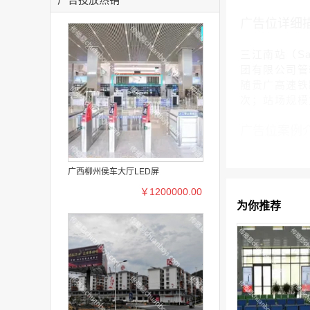
广告位详细
三江南站（Sa
团有限公司管辖
随贵广高速铁路
次；站场规模为
广告位案例
广西柳州侯车大厅LED屏
￥1200000.00
为你推荐