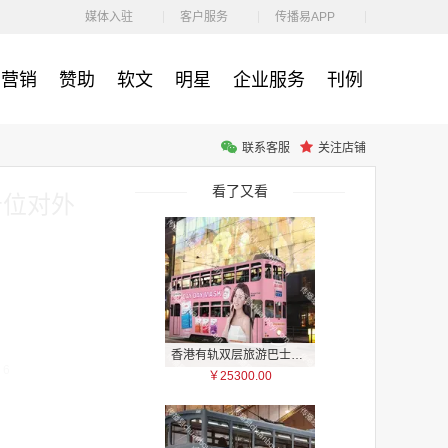
￥1100.00
媒体入驻
客户服务
传播易APP
营销
赞助
软文
明星
企业服务
刊例
联系客服
关注店铺
户外广告 河北社区道闸广告 河北小区道闸广告投放价格
￥1100.00
看了又看
告位对外
香港有轨双层旅游巴士车身广告
：6
￥25300.00