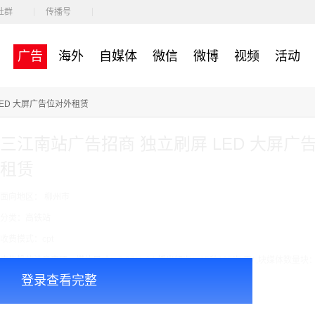
社群
传播号
广告
海外
自媒体
微信
微博
视频
活动
ED 大屏广告位对外租赁
三江南站广告招商 独立刷屏 LED 大屏广
租赁
面向地区： 柳州市
分类：高铁站
收费模式：cpt
广告投放注意事项：媒体尺寸：2.97*1.34,播出频次：15秒195次/天/ ,块媒体数量块
登录查看完整
￥7000.00
价格：