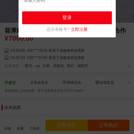
登录
还没有账号?
立即注册
葵潭站商业展示大屏 独立刷屏广告位商务合作
¥
7000.00
03:18:49
173****0620
联系了该媒体所在商家
03:20:56
156****3374
联系了该媒体所在商家
03:42:33
158****0746
联系了该媒体所在商家
01:59:39
189****2617
联系了该媒体所在商家
服务参数
模式：cpt
,
分类：高铁站
,
地区：揭阳市
,
12:40:20
177****7961
联系了该媒体所在商家
04:12:36
181****8167
联系了该媒体所在商家
资金安全
商家实名
全程监管
04:16:44
181****0078
联系了该媒体所在商家
请选择线上担保交易，线下交易资金安全不受平台保护
01:50:54
192****2334
联系了该媒体所在商家
03:40:56
157****6971
联系了该媒体所在商家
效果截图
10:08:47
155****5272
联系了该媒体所在商家
02:32:27
176****3456
联系了该媒体所在商家
04:09:07
182****6963
联系了该媒体所在商家
立即询价
立即购买
店铺
收藏
打电话
11:44:28
130****3379
联系了该媒体所在商家