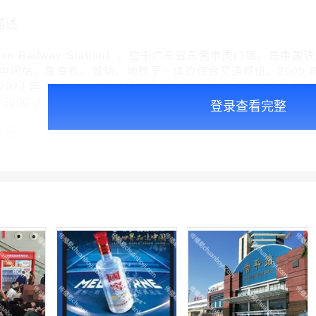
描述
en Railway Station），位于广东省东莞市虎门镇，
间站，集高铁、城轨、地铁于一体的综合交通枢纽。2009 年开工
023 年 9 月完成站房扩建。截至 2023 年 9 月，虎门站总建
5000 人次。
登录查看完整
介绍