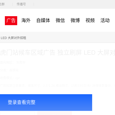
社群
传播号
广告
海外
自媒体
微信
微博
视频
活动
LED 大屏对外招租
虎门站候车区域广告 独立刷屏 LED 大屏
面向地区： 东莞市
分类：高铁站
收费模式：cpt
广告投放注意事项：媒体尺寸：2.5*1.26,播出频次：15秒195次/天/ ,块媒体数量块：
￥7000.00
价格：
登录查看完整