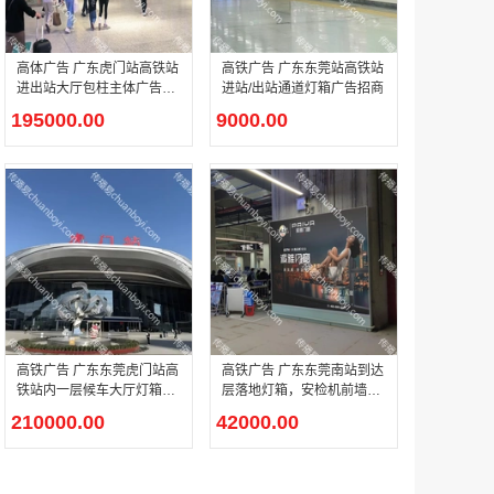
高体广告 广东虎门站高铁站
高铁广告 广东东莞站高铁站
户外广告 河北社区道闸广告 河北小区道闸广告投放价格
进出站大厅包柱主体广告招
进站/出站通道灯箱广告招商
￥1100.00
商
195000.00
9000.00
香港有轨双层旅游巴士车身广告
￥25300.00
高铁广告 广东东莞虎门站高
高铁广告 广东东莞南站到达
铁站内一层候车大厅灯箱广
层落地灯箱，安检机前墙面
告位招租
灯箱广告招商
210000.00
42000.00
香港签名广告有轨双层巴士车身广告