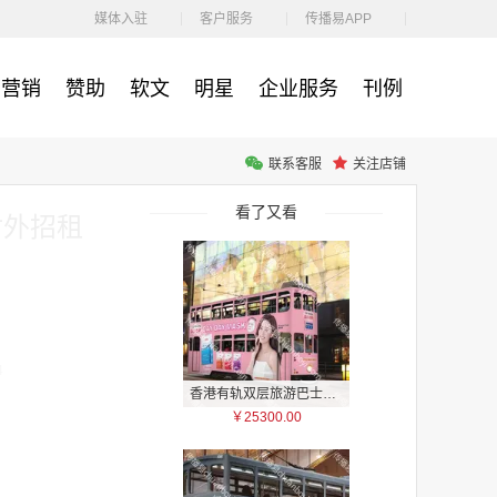
￥1100.00
媒体入驻
客户服务
传播易APP
营销
赞助
软文
明星
企业服务
刊例
联系客服
关注店铺
户外广告 河北社区道闸广告 河北小区道闸广告投放价格
￥1100.00
看了又看
对外招租
4
香港有轨双层旅游巴士车身广告
￥25300.00