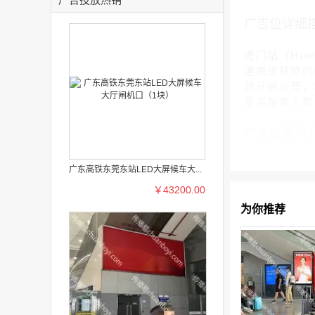
广告位详细
虎门站（Hum
港高速铁路的中
铁开通运营；2
最高聚集人数 
广告位案例
广东高铁东莞东站LED大屏候车大...
￥43200.00
为你推荐