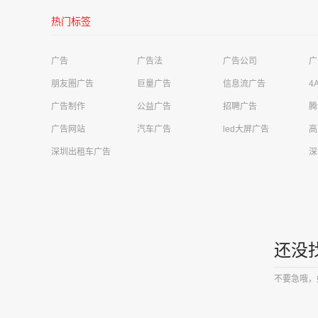
热门标签
广告
广告法
广告公司
广
朋友圈广告
巨量广告
信息流广告
4
广告制作
公益广告
招聘广告
腾
深圳是明亮电子科技有限公司需求
影视娱乐广告
广告网站
汽车广告
led大屏广告
高
河源美年大健康管理公司华达健康体检中心需求
高铁站广告
深圳出租车广告
深
成都极简科技有限公司需求
移动广告
四川卓越云帆信息技术有限公司需求
财经投资广告
荣先文化传媒有限公司需求
商超广告
还没
上海同济工程咨询有限公司需求
电梯广告
不要急哦，
东莞市汇祯商贸有限公司需求
电梯广告