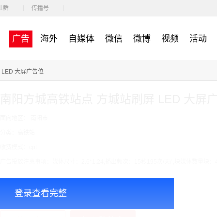
社群
传播号
广告
海外
自媒体
微信
微博
视频
活动
LED 大屏广告位
南阳方城高铁站点 方城站刷屏 LED 大屏
面向地区： 南阳市
分类：高铁站
收费模式：cpt
广告投放注意事项：媒体尺寸：2.6*1.24,播出频次：15秒195次/天/ ,块媒体数量块：
￥8000.00
价格：
登录查看完整