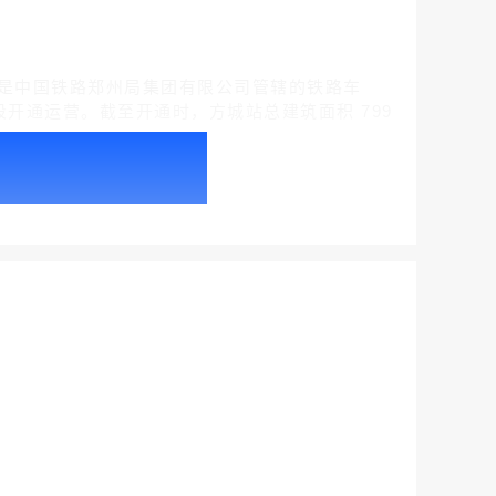
市方城县，是中国铁路郑州局集团有限公司管辖的铁路车
襄段开通运营。截至开通时，方城站总建筑面积 799
户外广告 北京社区道闸广告 北京小区道闸广告投放价格
￥1100.00
户外广告 天津社区道闸广告 天津小区道闸广告投放价格
￥1100.00