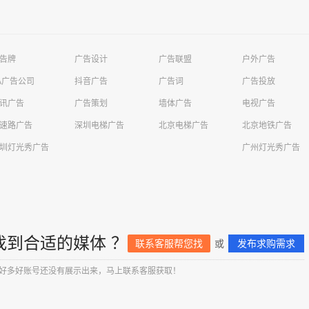
告牌
广告设计
广告联盟
户外广告
A广告公司
抖音广告
广告词
广告投放
讯广告
广告策划
墙体广告
电视广告
速路广告
深圳电梯广告
北京电梯广告
北京地铁广告
圳灯光秀广告
广州灯光秀广告
找到合适的媒体 ？
联系客服帮您找
或
发布求购需求
好多好账号还没有展示出来，马上联系客服获取！