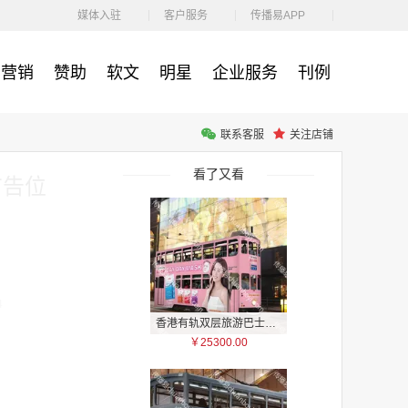
￥1100.00
媒体入驻
客户服务
传播易APP
营销
赞助
软文
明星
企业服务
刊例
联系客服
关注店铺
户外广告 河北社区道闸广告 河北小区道闸广告投放价格
￥1100.00
看了又看
广告位
4
香港有轨双层旅游巴士车身广告
￥25300.00