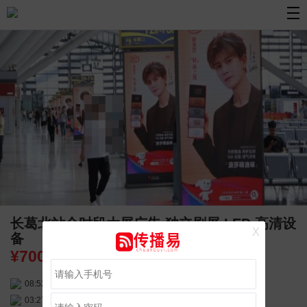
长葛北站全时段大屏广告 独立刷屏 LED 高清设
X
备
¥
7000.00
08:52:47
155****6115
联系了该媒体所在商家
03:27:46
181****7631
联系了该媒体所在商家