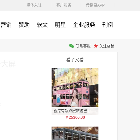
￥1100.00
媒体入驻
客户服务
传播易APP
营销
赞助
软文
明星
企业服务
刊例
联系客服
关注店铺
户外广告 河北社区道闸广告 河北小区道闸广告投放价格
￥1100.00
看了又看
告大屏
2
香港有轨双层旅游巴士车身广告
￥25300.00