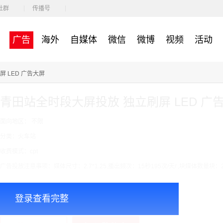
社群
传播号
广告
海外
自媒体
微信
微博
视频
活动
 LED 广告大屏
青田站全时段大屏投放 独立刷屏 LED 广
面向地区： 不限
分类：火车站
收费模式：cpt
广告投放注意事项：媒体尺寸：2.7*1.25,播出频次：15秒195次/天/ ,块媒体数量块：
￥7000.00
价格：
登录查看完整