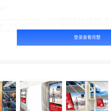
描述
gtian Railway Station），位于中国浙江省丽水市
 + 高速）的中间站。1997 年，青田站随金温铁路开通运营；2
用新站房。截至 2015 年 12 月，青田站总建筑面积 8000
次。
登录查看完整
介绍