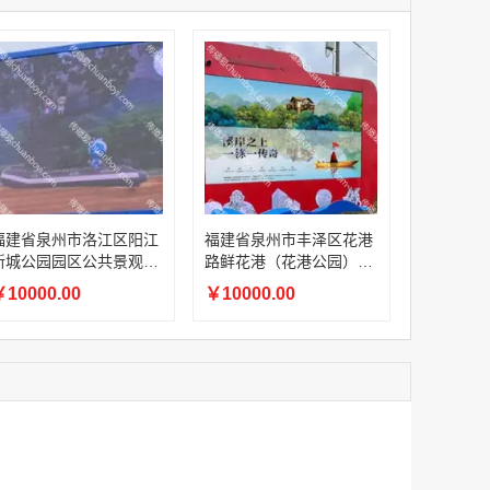
家
澳门签名广告有轨双层巴士车身广告
￥27600.00
家
家
家
家
香港双层巴士车身广告（含车顶）
福建省泉州市洛江区阳江
福建省泉州市丰泽区花港
￥77000.00
新城公园园区公共景观户
路鲜花港（花港公园）园
外全彩 LED 屏
区中心广场户外全彩 LED
10000.00
￥10000.00
屏
2022年卫视拜年广告套餐
￥12000.00