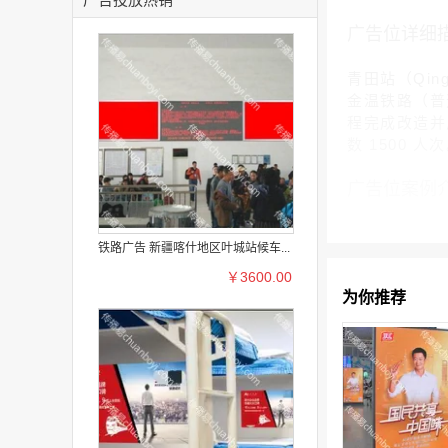
广告位详细
青田站（Qin
金温铁路（普速
程完成改造并启
数 1500 人
广告位案例
铁路广告 新疆喀什地区叶城站候车...
￥3600.00
为你推荐