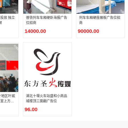
投放 独立
普铁列车车厢硬卧海报广告
列车车厢硬座展板广告位招
屏
位招商
商
14000.00
90000.00
什地区叶城
湖北十堰火车站盛和小商品
班室上方电
城楼顶三面翻广告位
箱广告
96.00