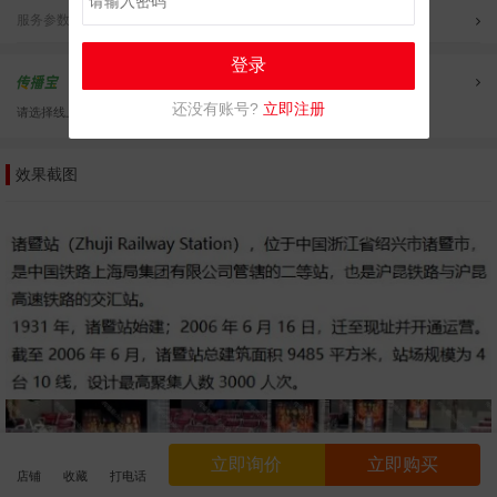
04:16:44
181****0078
联系了该媒体所在商家
服务参数
模式：cpt
,
分类：火车站
,
地区：绍兴市
,
01:50:54
192****2334
联系了该媒体所在商家
登录
03:40:56
157****6971
联系了该媒体所在商家
资金安全
商家实名
全程监管
10:08:47
155****5272
联系了该媒体所在商家
还没有账号?
立即注册
请选择线上担保交易，线下交易资金安全不受平台保护
02:32:27
176****3456
联系了该媒体所在商家
04:09:07
182****6963
联系了该媒体所在商家
效果截图
11:44:28
130****3379
联系了该媒体所在商家
08:36:41
191****0991
联系了该媒体所在商家
05:24:34
186****8762
联系了该媒体所在商家
06:11:20
166****9198
联系了该媒体所在商家
05:17:23
182****1341
联系了该媒体所在商家
03:00:41
153****4020
联系了该媒体所在商家
05:19:34
150****6182
联系了该媒体所在商家
11:11:44
181****7631
联系了该媒体所在商家
03:13:22
173****0620
联系了该媒体所在商家
03:20:56
156****3374
联系了该媒体所在商家
03:42:33
158****0746
联系了该媒体所在商家
立即询价
立即购买
01:59:39
189****2617
联系了该媒体所在商家
店铺
收藏
打电话