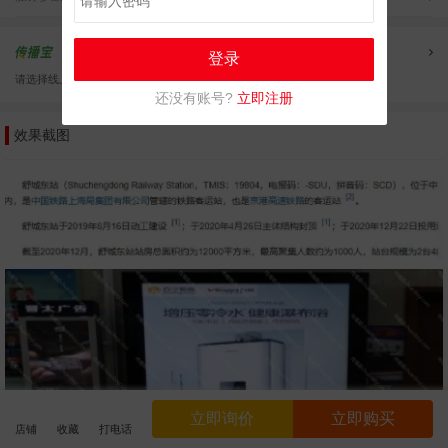
01:59:39
189****2617
联系了该媒体所在商家
12:40:20
177****7961
联系了该媒体所在商家
资金安全
商家实名
全程监管
登录
04:12:36
181****8167
联系了该媒体所在商家
请选择线上担保交易，线下交易资金安全不受平台保护
04:16:44
181****0078
联系了该媒体所在商家
还没有账号?
立即注册
01:50:54
192****2334
联系了该媒体所在商家
效果截图
03:40:56
157****6971
联系了该媒体所在商家
10:08:47
155****5272
联系了该媒体所在商家
02:32:27
176****3456
联系了该媒体所在商家
04:09:07
182****6963
联系了该媒体所在商家
11:44:28
130****3379
联系了该媒体所在商家
08:36:41
191****0991
联系了该媒体所在商家
05:24:34
186****8762
联系了该媒体所在商家
06:11:20
166****9198
联系了该媒体所在商家
05:17:23
182****1341
联系了该媒体所在商家
05:13:40
159****9700
联系了该媒体所在商家
08:52:47
155****6115
联系了该媒体所在商家
03:27:46
181****7631
联系了该媒体所在商家
立即询价
立即购买
店铺
收藏
打电话