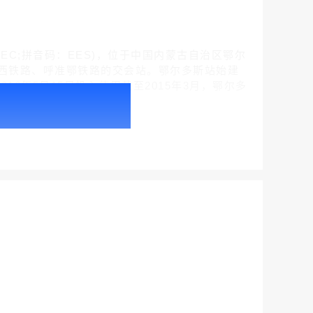
报码：-EEC;拼音码：EES)，位于中国内蒙古自治区鄂尔
西铁路、呼准鄂铁路的交会站。鄂尔多斯站始建
2016年5月15日投入使用截至2015年3月，鄂尔多
户外广告 北京社区道闸广告 北京小区道闸广告投放价格
台12线
￥1100.00
户外广告 天津社区道闸广告 天津小区道闸广告投放价格
￥1100.00