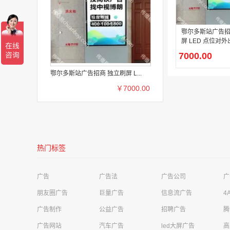
鄂尔多斯站广告招
屏 LED 点位对外
7000.00
鄂尔多斯站广告招商 独立刷屏 L...
￥7000.00
深圳是明亮电子科技有限公司需求
影视娱乐广告
河源美年大健康管理公司华达健康体检中心需求
高铁站广告
热门标签
成都极简科技有限公司需求
移动广告
四川卓越云帆信息技术有限公司需求
财经投资广告
广告
广告法
广告公司
广
荣先文化传媒有限公司需求
商超广告
朋友圈广告
巨量广告
信息流广告
4
广告制作
公益广告
招聘广告
腾
上海同济工程咨询有限公司需求
电梯广告
广告网站
汽车广告
led大屏广告
高