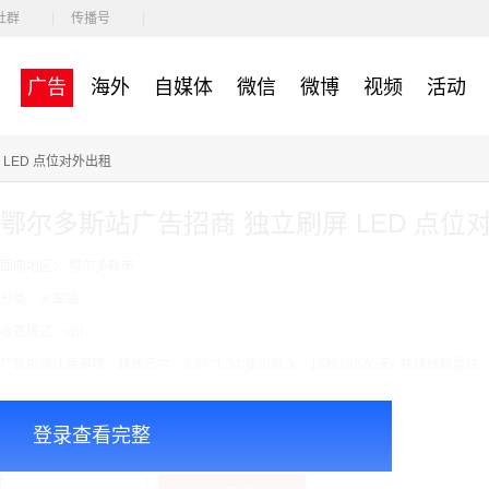
社群
传播号
广告
海外
自媒体
微信
微博
视频
活动
LED 点位对外出租
鄂尔多斯站广告招商 独立刷屏 LED 点位
面向地区： 鄂尔多斯市
分类：火车站
收费模式：cpt
广告投放注意事项：媒体尺寸：2.97*1.34,播出频次：15秒195次/天/ ,块媒体数量块：
￥7000.00
价格：
登录查看完整