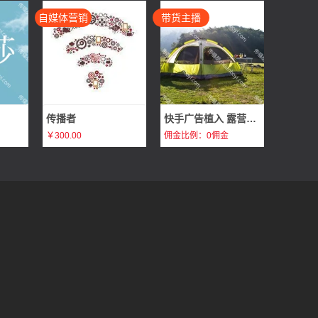
自媒体营销
带货主播
传播者
快手广告植入 露营旅行广告植入体验分享 打造企业爆款畅销产品
￥300.00
佣金比例：0佣金