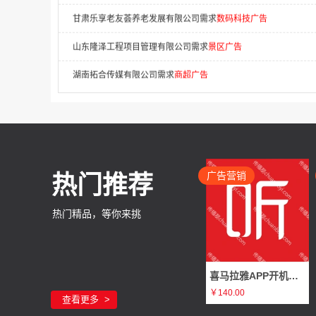
山东隆泽工程项目管理有限公司需求
景区广告
湖南拓合传媒有限公司需求
商超广告
广东布拉泽尔环保科技有限公司需求
电梯广告
二道区鸿太法律咨询服务中心需求
APP开机屏广告
群多多（北京）广告传媒有限公司需求
移动广告
山东国购集采供应链有限公司需求
机场广告
广告营销
热门推荐
深圳市顶象技术（广告，市场）需求
广告
热门精品，等你来挑
上海聚彩电子科技有限公司需求
否广告
郑州创运科技有限公司需求
移动广告
喜马拉雅APP开机屏广告（静态图片 3秒/全屏/非全屏）
辽宁中恒信土地房地产资产评估有限公司需求
广告
￥140.00
查看更多
重庆松州文化传媒需求
广告