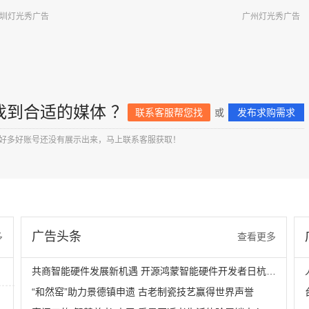
圳灯光秀广告
广州灯光秀广告
找到合适的媒体 ？
联系客服帮您找
或
发布求购需求
好多好账号还没有展示出来，马上联系客服获取！
广告头条
多
查看更多
共商智能硬件发展新机遇 开源鸿蒙智能硬件开发者日杭州站即将举行
“和然窑”助力景德镇申遗 古老制瓷技艺赢得世界声誉