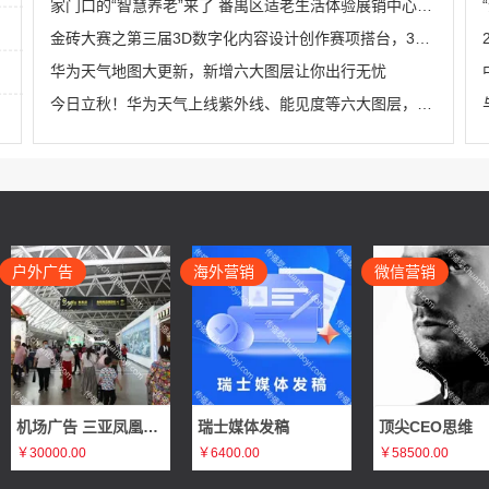
家门口的“智慧养老”来了 番禺区适老生活体验展销中心在HDL揭牌成立
金砖大赛之第三届3D数字化内容设计创作赛项搭台，3D数字化技术全流程实战演练机会来袭
华为天气地图大更新，新增六大图层让你出行无忧
今日立秋！华为天气上线紫外线、能见度等六大图层，出行前必看！
户外广告
海外营销
微信营销
机场广告 三亚凤凰国际机场T1国内出发刷屏广告推广
瑞士媒体发稿
顶尖CEO思维
￥30000.00
￥6400.00
￥58500.00