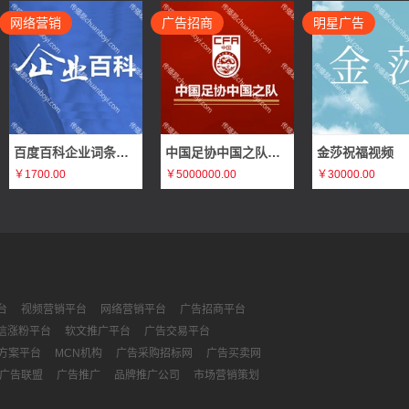
网络营销
广告招商
明星广告
百度百科企业词条编辑
中国足协中国之队体育赛事赞助广告招商（官方合作伙伴、官方支持品牌、官方供应商）
金莎祝福视频
￥1700.00
￥5000000.00
￥30000.00
台
视频营销平台
网络营销平台
广告招商平台
信涨粉平台
软文推广平台
广告交易平台
方案平台
MCN机构
广告采购招标网
广告买卖网
广告联盟
广告推广
品牌推广公司
市场营销策划