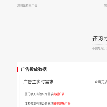
东莞市汇祯商贸有限公司需求
电梯广告
深圳出租车广告
深
广西文梦传媒有限公司需求
客运站广告
江苏优梦传媒需求
商超广告
苏州星辰致远广告传媒有限公司需求
电梯广告
还没
辽宁财贸学院需求
否广告
不要急哦，
法库索菲亚云尚整装有限公司需求
电梯广告
福州富盈彩科技有限公司需求
社区广告
中允科技（天津）有限公司需求
移动广告
广告投放数据
郑州君和投资有限公司需求
火车站广告
广告主实时需求
查看更
厦门联天有限公司需求
商超广告
江西帝集有限公司需求
影视娱乐广告
甘肃乐享老友荟养老发展有限公司需求
数码科技广告