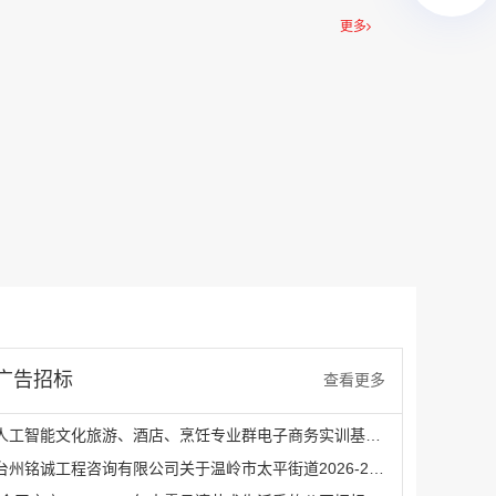
￥27600.00
更多
澳门有轨双层旅游巴士车身广告
￥27700.00
广告招标
查看更多
人工智能文化旅游、酒店、烹饪专业群电子商务实训基地项目采购公告
台州铭诚工程咨询有限公司关于温岭市太平街道2026-2027年广告制作社会宣传服务采购的公开招标公告