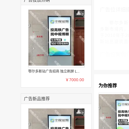
广告位详细
鄂尔多斯站(英文
多斯市境内，
于2010年于
斯站总建筑面积
广告位案例
鄂尔多斯站广告招商 独立刷屏 L...
￥7000.00
为你推荐
广告新品推荐