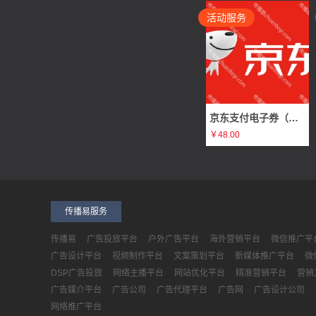
活动服务
合肥零百域智能科技有限公司需求
电梯广告
浙江网经社信息科技有限公司需求
否广告
武汉广告公司需求
电梯广告
字节引力（天津）科技有限公司需求
黄V认证广告
京东支付电子券（原价50元 98折）
￥48.00
武汉市坤灵广告策划有限公司需求
商超广告
爱科技技术有限公司需求
否广告
深圳市天然计划科技有限公司需求
否广告
传播易服务
锦州达富企业服务有限公司需求
生活消费广告
传播易
广告投放平台
户外广告平台
海外营销平台
微信推广平
广州创汇传媒科技有限公司需求
否广告
广告设计平台
视频制作平台
文案策划平台
新媒体推广平台
微
DSP广告投放
网络主播平台
网站优化平台
精准营销平台
营销
橘子企业管理（北京）有限公司需求
网络推广广告
广告媒介平台
广告公司
广告代理平台
广告网
广告设计公司
百莱创汽车服务有限公司需求
电梯广告
网络推广平台