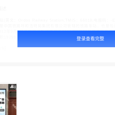
描述
：Ordos Railway Station;TMIS：66018;电
是中国铁路呼和浩特局集团有限公司管辖的铁路车站，也是包
2012年9月8日开始建设站场工程于2015年7月23日竣工验交于
19259.8平方米 截至2021年12月，鄂尔多斯站站台规模为4
登录查看完整
介绍