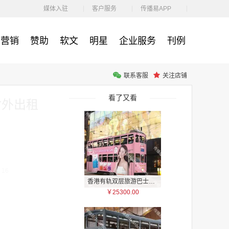
￥1100.00
媒体入驻
客户服务
传播易APP
营销
赞助
软文
明星
企业服务
刊例
联系客服
关注店铺
户外广告 河北社区道闸广告 河北小区道闸广告投放价格
￥1100.00
看了又看
对外出租
16
香港有轨双层旅游巴士车身广告
￥25300.00