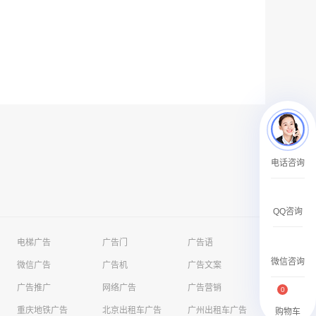
户外广告 河北社区道闸广告 河北小区道闸广告投放价格
￥1100.00
电话咨询
香港有轨双层旅游巴士车身广告
￥25300.00
QQ咨询
电梯广告
广告门
广告语
微信咨询
微信广告
广告机
广告文案
广告推广
网络广告
广告营销
0
重庆地铁广告
北京出租车广告
广州出租车广告
购物车
香港签名广告有轨双层巴士车身广告