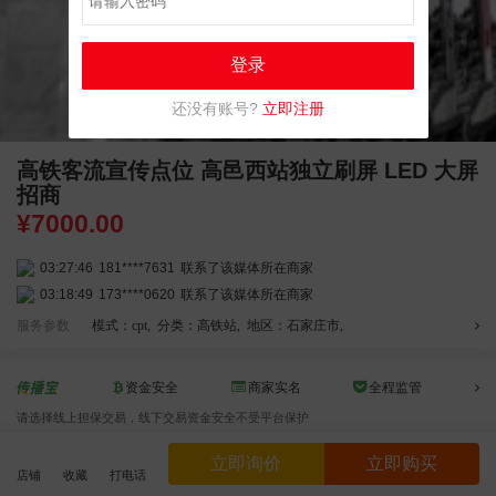
登录
还没有账号?
立即注册
高铁客流宣传点位 高邑西站独立刷屏 LED 大屏
招商
¥
7000.00
03:27:46
181****7631
联系了该媒体所在商家
03:18:49
173****0620
联系了该媒体所在商家
03:20:56
156****3374
联系了该媒体所在商家
服务参数
模式：cpt
,
分类：高铁站
,
地区：石家庄市
,
03:42:33
158****0746
联系了该媒体所在商家
01:59:39
189****2617
联系了该媒体所在商家
资金安全
商家实名
全程监管
12:40:20
177****7961
联系了该媒体所在商家
请选择线上担保交易，线下交易资金安全不受平台保护
04:12:36
181****8167
联系了该媒体所在商家
04:16:44
181****0078
联系了该媒体所在商家
立即询价
立即购买
店铺
收藏
打电话
效果截图
01:50:54
192****2334
联系了该媒体所在商家