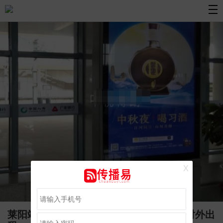
X
莱阳站广告招商 独立刷屏 LED 大屏点位对外出