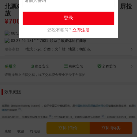
北票站候车大厅媒介 全时段独立刷屏 LED 屏投
放
登录
¥
7000.00
还没有账号?
立即注册
08:52:47
155****6115
联系了该媒体所在商家
03:27:46
181****7631
联系了该媒体所在商家
03:18:49
173****0620
联系了该媒体所在商家
服务参数
模式：cpt
,
分类：火车站
,
地区：朝阳市
,
03:20:56
156****3374
联系了该媒体所在商家
03:42:33
158****0746
联系了该媒体所在商家
资金安全
商家实名
全程监管
01:59:39
189****2617
联系了该媒体所在商家
请选择线上担保交易，线下交易资金安全不受平台保护
12:40:20
177****7961
联系了该媒体所在商家
04:12:36
181****8167
联系了该媒体所在商家
效果截图
04:16:44
181****0078
联系了该媒体所在商家
01:50:54
192****2334
联系了该媒体所在商家
03:40:56
157****6971
联系了该媒体所在商家
10:08:47
155****5272
联系了该媒体所在商家
02:32:27
176****3456
联系了该媒体所在商家
立即询价
立即购买
04:09:07
182****6963
联系了该媒体所在商家
店铺
收藏
打电话
11:44:28
130****3379
联系了该媒体所在商家