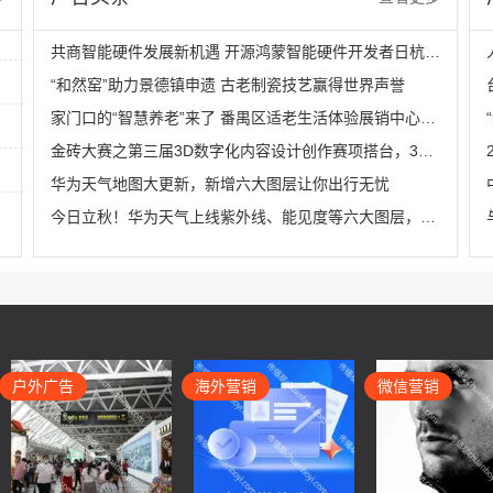
共商智能硬件发展新机遇 开源鸿蒙智能硬件开发者日杭州站即将举行
“和然窑”助力景德镇申遗 古老制瓷技艺赢得世界声誉
家门口的“智慧养老”来了 番禺区适老生活体验展销中心在HDL揭牌成立
金砖大赛之第三届3D数字化内容设计创作赛项搭台，3D数字化技术全流程实战演练机会来袭
华为天气地图大更新，新增六大图层让你出行无忧
今日立秋！华为天气上线紫外线、能见度等六大图层，出行前必看！
户外广告
海外营销
微信营销