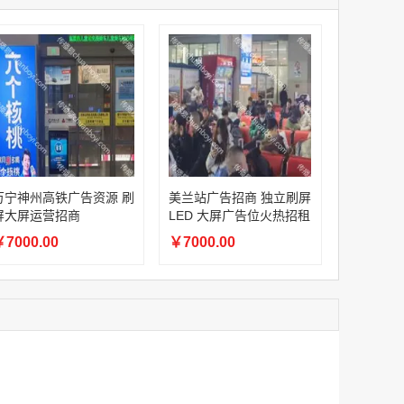
家
澳门签名广告有轨双层巴士车身广告
家
￥27600.00
家
家
家
家
家
香港双层巴士车身广告（含车顶）
万宁神州高铁广告资源 刷
美兰站广告招商 独立刷屏
￥77000.00
屏大屏运营招商
LED 大屏广告位火热招租
7000.00
￥7000.00
2022年卫视拜年广告套餐
￥12000.00