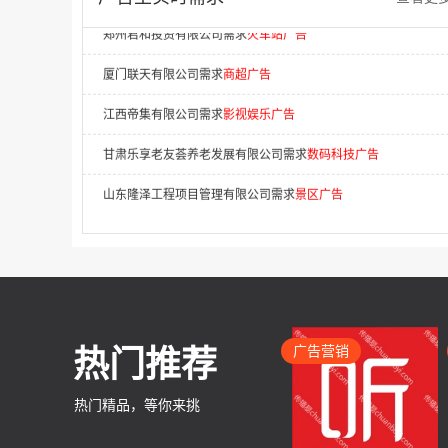
厦门联天有限公司需求
商超广告
江西帝集有限公司需求
影视娱乐广告
甘肃乐享老友荟养老发展有限公司需求
数码科技广告
山东隆泽工程项目管理有限公司需求
景区广告
湖南拓合传媒有限公司需求
商超广告
广东布拉泽尔环保科技有限公司需求
电梯广告
二道区鸿太法律咨询服务中心需求
APP开机屏广告
群多多（北京）广告传媒有限公司需求
移动广告
广告营销
热门推荐
山东国购集采供应链有限公司需求
机场广告
深圳市顶象技术（广告，市场）需求
广告
热门精品，等你来挑
上海聚彩电子科技有限公司需求
否广告