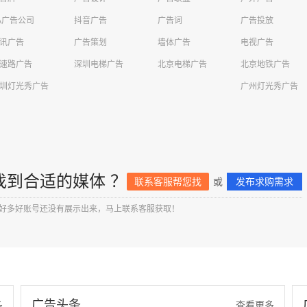
A广告公司
抖音广告
广告词
广告投放
讯广告
广告策划
墙体广告
电视广告
速路广告
深圳电梯广告
北京电梯广告
北京地铁广告
圳灯光秀广告
广州灯光秀广告
找到合适的媒体 ？
联系客服帮您找
或
发布求购需求
好多好账号还没有展示出来，马上联系客服获取！
广告头条
多
查看更多