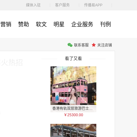
￥1100.00
媒体入驻
客户服务
传播易APP
营销
赞助
软文
明星
企业服务
刊例
联系客服
关注店铺
户外广告 河北社区道闸广告 河北小区道闸广告投放价格
￥1100.00
看了又看
屏火热招
香港有轨双层旅游巴士车身广告
4
￥25300.00