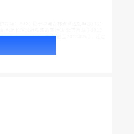
-YXL，拼音码：YJX) 位于中国吉林省延边朝鲜族自治
也是长珲城际铁路的客运站 延吉西站于2013
总建筑面积为7982平方米 截至2023年5月，延吉
户外广告 北京社区道闸广告 北京小区道闸广告投放价格
￥1100.00
户外广告 天津社区道闸广告 天津小区道闸广告投放价格
￥1100.00