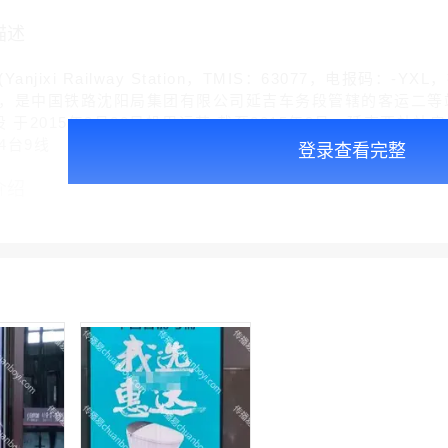
描述
jixi Railway Station，TMIS：63077，电报码：
，是中国铁路沈阳局集团有限公司延吉车务段管辖的客运二等站 
 于2015年9月20日投用运营 截至2015年9月，延吉西站站房
4台9线
登录查看完整
介绍