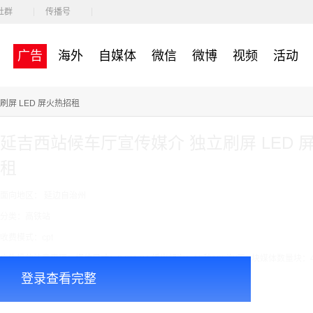
社群
传播号
广告
海外
自媒体
微信
微博
视频
活动
屏 LED 屏火热招租
延吉西站候车厅宣传媒介 独立刷屏 LED 
租
面向地区： 延边自治州
分类：高铁站
收费模式：cpt
广告投放注意事项：媒体尺寸：2.6*1.24,播出频次：15秒195次/天/ ,块媒体数量块：
登录查看完整
￥7000.00
价格：