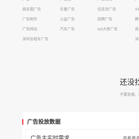
四川卓越云帆信息技术有限公司需求
财经投资广告
朋友圈广告
巨量广告
信息流广告
4
荣先文化传媒有限公司需求
商超广告
广告制作
公益广告
招聘广告
腾
上海同济工程咨询有限公司需求
电梯广告
广告网站
汽车广告
led大屏广告
高
东莞市汇祯商贸有限公司需求
电梯广告
深圳出租车广告
深
广西文梦传媒有限公司需求
客运站广告
江苏优梦传媒需求
商超广告
苏州星辰致远广告传媒有限公司需求
电梯广告
还没
辽宁财贸学院需求
否广告
不要急哦，
法库索菲亚云尚整装有限公司需求
电梯广告
福州富盈彩科技有限公司需求
社区广告
广告投放数据
中允科技（天津）有限公司需求
移动广告
广告主实时需求
郑州君和投资有限公司需求
火车站广告
查看更