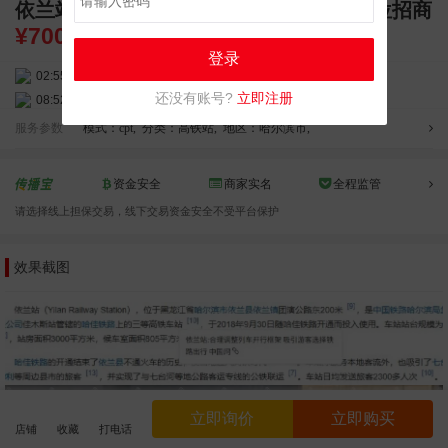
依兰站高铁广告 独立刷屏 LED 大屏广告位招商
¥
7000.00
登录
02:55:35
159****9700
联系了该媒体所在商家
还没有账号?
立即注册
08:52:47
155****6115
联系了该媒体所在商家
03:27:46
181****7631
联系了该媒体所在商家
服务参数
模式：cpt
,
分类：高铁站
,
地区：哈尔滨市
,
03:18:49
173****0620
联系了该媒体所在商家
03:20:56
156****3374
联系了该媒体所在商家
资金安全
商家实名
全程监管
03:42:33
158****0746
联系了该媒体所在商家
请选择线上担保交易，线下交易资金安全不受平台保护
01:59:39
189****2617
联系了该媒体所在商家
12:40:20
177****7961
联系了该媒体所在商家
效果截图
04:12:36
181****8167
联系了该媒体所在商家
03:23:40
136****6152
联系了该媒体所在商家
04:16:44
181****0078
联系了该媒体所在商家
01:50:54
192****2334
联系了该媒体所在商家
03:40:56
157****6971
联系了该媒体所在商家
10:08:47
155****5272
联系了该媒体所在商家
02:32:27
176****3456
联系了该媒体所在商家
立即询价
立即购买
店铺
收藏
打电话
04:09:07
182****6963
联系了该媒体所在商家