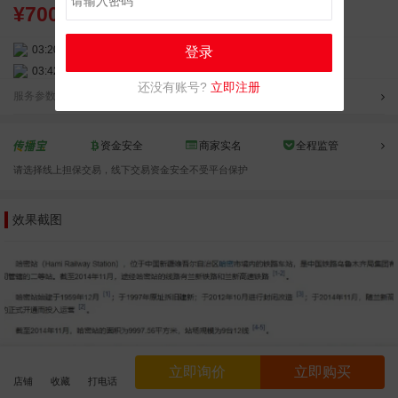
¥
7000.00
03:20:56
156****3374
联系了该媒体所在商家
登录
03:42:33
158****0746
联系了该媒体所在商家
还没有账号?
立即注册
01:59:39
189****2617
联系了该媒体所在商家
服务参数
模式：cpt
,
分类：火车站
,
地区：哈密地区
,
12:40:20
177****7961
联系了该媒体所在商家
04:12:36
181****8167
联系了该媒体所在商家
资金安全
商家实名
全程监管
04:16:44
181****0078
联系了该媒体所在商家
请选择线上担保交易，线下交易资金安全不受平台保护
01:50:54
192****2334
联系了该媒体所在商家
03:40:56
157****6971
联系了该媒体所在商家
效果截图
10:08:47
155****5272
联系了该媒体所在商家
02:32:27
176****3456
联系了该媒体所在商家
04:09:07
182****6963
联系了该媒体所在商家
11:44:28
130****3379
联系了该媒体所在商家
08:36:41
191****0991
联系了该媒体所在商家
05:24:34
186****8762
联系了该媒体所在商家
06:11:20
166****9198
联系了该媒体所在商家
05:17:23
182****1341
联系了该媒体所在商家
立即询价
立即购买
店铺
收藏
打电话
03:00:41
153****4020
联系了该媒体所在商家