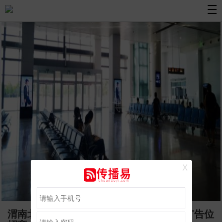
X
渭南北站火车站广告 独立刷屏 LED 大屏广告位